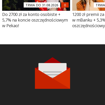
TRWA DO 31.08.2026
TRWA 
Do 2700 zł za konto osobiste +
1200 zł premii za
5,7% na koncie oszczędnościowym
w mBanku + 5,3%
w Pekao!
oszczędnościow