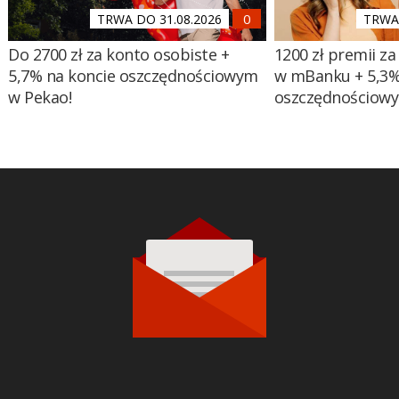
TRWA DO 31.08.2026
TRWA 
Do 2700 zł za konto osobiste +
1200 zł premii za
5,7% na koncie oszczędnościowym
w mBanku + 5,3%
w Pekao!
oszczędnościow