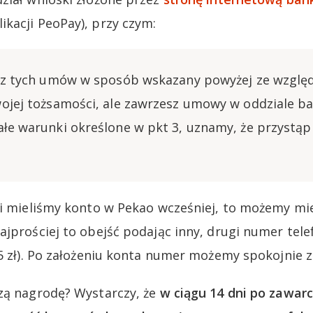
kacji PeoPay), przy czym:
esz tych umów w sposób wskazany powyżej ze wzglę
wojej tożsamości, ale zawrzesz umowy w oddziale b
ałe warunki określone w pkt 3, uznamy, że przystąp
li mieliśmy konto w Pekao wcześniej, to możemy mi
ajprościej to obejść podając inny, drugi numer tele
 5 zł). Po założeniu konta numer możemy spokojnie z
zą nagrodę? Wystarczy, że
w ciągu 14 dni po zawar