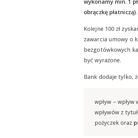
wykonamy min. 1 pł
obrączkę płatniczą)
.
Kolejne 100 zł zysk
zawarcia umowy o k
bezgotówkowych kar
być wyrażone.
Bank dodaje tylko, 
wpływ – wpływ 
wpływów z tytuł
pożyczek oraz
p