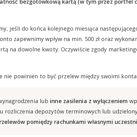
atność bezgotówkową kartą (w tym przez portfel 
amy, jeśli do końca kolejnego miesiąca następujące
onto zapewnimy wpływ na min. 500 zł oraz wykonam
tą na dowolne kwoty. Oczywiście zgody marketing
że nie powinien to być przelew między swoimi konta
wynagrodzenia lub
inne zasilenia z wyłączeniem
wpł
u rozliczenia depozytów terminowych lub udzielon
rzelewów pomiędzy rachunkami własnymi uczestni