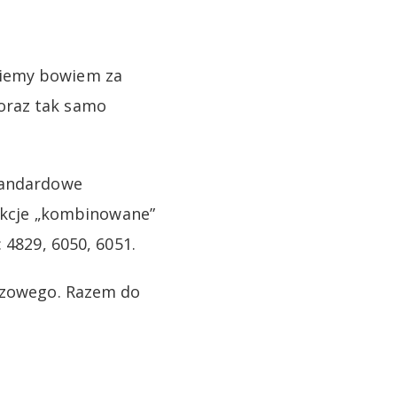
niemy bowiem za
oraz tak samo
standardowe
sakcje „kombinowane”
 4829, 6050, 6051.
arzowego. Razem do