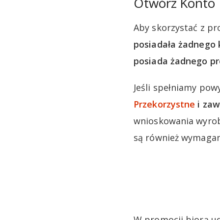
Otwórz Konto P
Aby skorzystać z pr
posiadała żadnego k
posiada żadnego pr
Jeśli spełniamy pow
Przekorzystne
i zaw
wnioskowania wyrob
są również wymagan
W promocji biorą ud