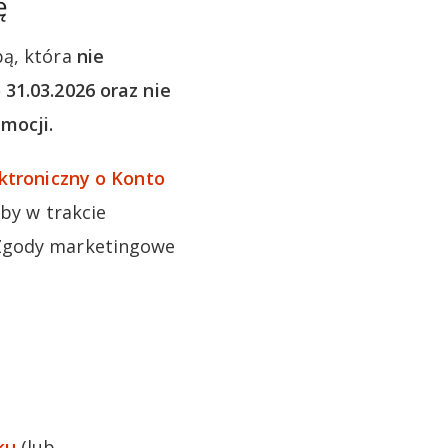
ę
bą, która
nie
31.03.2026 oraz nie
mocji.
ktroniczny o Konto
aby w trakcie
 Zgody marketingowe
ku
(lub