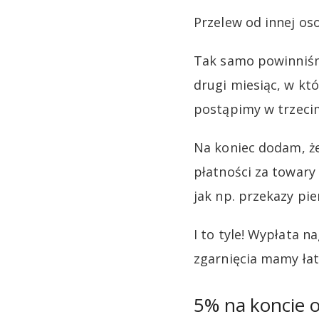
Przelew od innej oso
Tak samo powinniśm
drugi miesiąc, w k
postąpimy w trzeci
Na koniec dodam, że
płatności za towary
jak np. przekazy pie
I to tyle! Wypłata 
zgarnięcia mamy łat
5% na koncie 