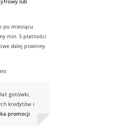
cyfrowy lub
go po miesiącu
y min. 5 płatności
owe dalej powinny
mi:
at gotówki,
ych kredytów i
ka promocji