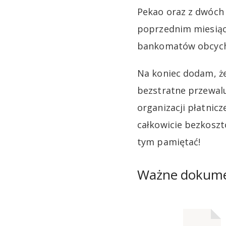
Pekao oraz z dwóch 
poprzednim miesiącu
bankomatów obcych b
Na koniec dodam, ż
bezstratne przewalu
organizacji płatnicz
całkowicie bezkoszt
tym pamiętać!
Ważne dokum