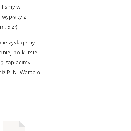
iliśmy w
 wypłaty z
 5 zł).
nie zyskujemy
dniej po kursie
 tą zapłacimy
niż PLN. Warto o