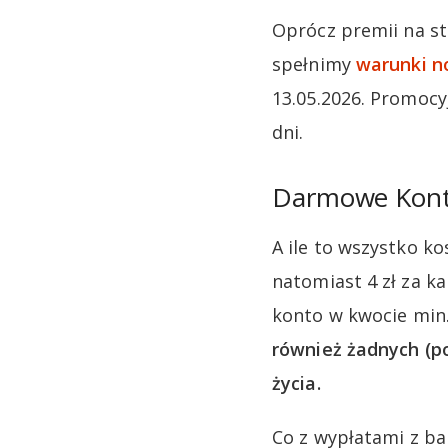
Oprócz premii na st
spełnimy
warunki n
13.05.2026. Promocy
dni.
Darmowe Kont
A ile to wszystko 
natomiast 4 zł za k
konto w kwocie min.
również żadnych (po
życia.
Co z wypłatami z b