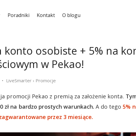
Poradniki
Kontakt
O blogu
za konto osobiste + 5% na ko
ściowym w Pekao!
LiveSmarter
›
Promocje
cja promocji Pekao z premią za założenie konta.
Tym
0 zł na bardzo prostych warunkach.
A do tego
5% n
zagwarantowane przez 3 miesiące.