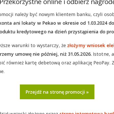
rzekorzystne online i odbierz nagrod
omocji należy być nowym klientem banku, czyli oso
onta ani lokaty w Pekao w okresie od 1.03.2024 do 
oduktu kredytowego na dzień przystąpienia do pro
yższe warunki to wystarczy, że
złożymy wniosek ele
rzemy umowę nie później, niż 31.05.2026.
Istotne, 
ić również kartę debetową oraz aplikację PeoPay.
e.
Przejdź na stronę promocji
ział wnioski złożone przez
stronę internetową ban