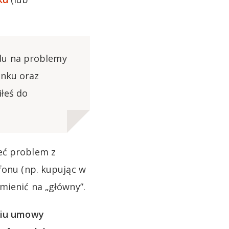
du na problemy
anku oraz
iłeś do
eć problem z
fonu (np. kupując w
mienić na „główny”.
ciu umowy