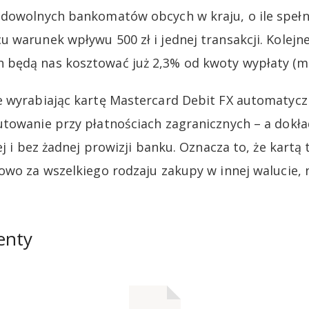
dowolnych bankomatów obcych w kraju, o ile spełn
 warunek wpływu 500 zł i jednej transakcji. Kolejne
ędą nas kosztować już 2,3% od kwoty wypłaty (min.
e wyrabiając kartę Mastercard Debit FX automatycz
towanie przy płatnościach zagranicznych – a dokła
ej i bez żadnej prowizji banku. Oznacza to, że kartą
owo za wszelkiego rodzaju zakupy w innej walucie, 
enty