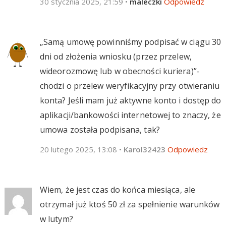
30 stycznia 2025, 21:59
•
maleczki
Odpowiedz
„Samą umowę powinniśmy podpisać w ciągu 30
dni od złożenia wniosku (przez przelew,
wideorozmowę lub w obecności kuriera)”-
chodzi o przelew weryfikacyjny przy otwieraniu
konta? Jeśli mam już aktywne konto i dostęp do
aplikacji/bankowości internetowej to znaczy, że
umowa została podpisana, tak?
20 lutego 2025, 13:08
•
Karol32423
Odpowiedz
Wiem, że jest czas do końca miesiąca, ale
otrzymał już ktoś 50 zł za spełnienie warunków
w lutym?