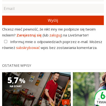
Wyślij
Chcesz mieć pewność, że nikt inny nie podpisze się twoim
nickiem?
Zarejestruj się
(lub
zaloguj
) na LiveSmarter!
Informuj mnie o odpowiedziach poprzez e-mail. Możesz
również
subskrybować
wpis bez zostawiania komentarza.
OSTATNIE WPISY
TRWA 