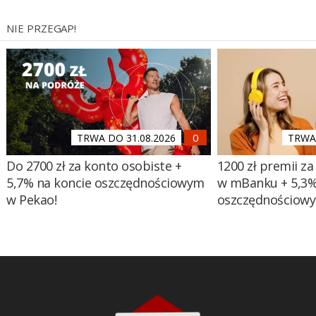
NIE PRZEGAP!
TRWA DO 31.08.2026
TRWA 
Do 2700 zł za konto osobiste +
1200 zł premii za
5,7% na koncie oszczędnościowym
w mBanku + 5,3%
w Pekao!
oszczędnościow