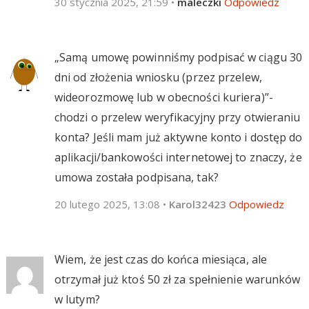
30 stycznia 2025, 21:59
•
maleczki
Odpowiedz
„Samą umowę powinniśmy podpisać w ciągu 30
dni od złożenia wniosku (przez przelew,
wideorozmowę lub w obecności kuriera)”-
chodzi o przelew weryfikacyjny przy otwieraniu
konta? Jeśli mam już aktywne konto i dostęp do
aplikacji/bankowości internetowej to znaczy, że
umowa została podpisana, tak?
20 lutego 2025, 13:08
•
Karol32423
Odpowiedz
Wiem, że jest czas do końca miesiąca, ale
otrzymał już ktoś 50 zł za spełnienie warunków
w lutym?