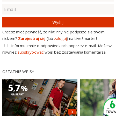
Wyślij
Chcesz mieć pewność, że nikt inny nie podpisze się twoim
nickiem?
Zarejestruj się
(lub
zaloguj
) na LiveSmarter!
Informuj mnie o odpowiedziach poprzez e-mail. Możesz
również
subskrybować
wpis bez zostawiania komentarza.
OSTATNIE WPISY
TRWA 