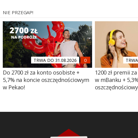
NIE PRZEGAP!
TRWA DO 31.08.2026
TRWA 
Do 2700 zł za konto osobiste +
1200 zł premii za
5,7% na koncie oszczędnościowym
w mBanku + 5,3%
w Pekao!
oszczędnościow