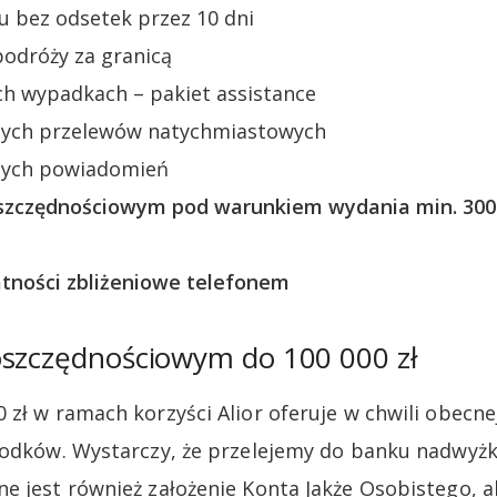
u bez odsetek przez 10 dni
podróży za granicą
h wypadkach – pakiet assistance
nych przelewów natychmiastowych
nych powiadomień
szczędnościowym pod warunkiem wydania min. 300 z
atności zbliżeniowe telefonem
oszczędnościowym do 100 000 zł
 zł w ramach korzyści Alior oferuje w chwili obecn
rodków. Wystarczy, że przelejemy do banku nadwyżk
e jest również założenie Konta Jakże Osobistego, a