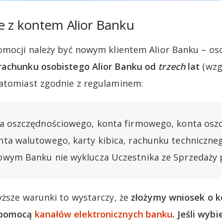
e z kontem Alior Banku
omocji należy być nowym klientem Alior Banku – os
rachunku osobistego Alior Banku od
trzech
lat
(wzg
Natomiast zgodnie z regulaminem:
ta oszczędnościowego, konta firmowego, konta os
ta walutowego, karty kibica, rachunku techniczne
owym Banku nie wyklucza Uczestnika ze Sprzedaży 
yższe warunki to wystarczy, że
złożymy wniosek o k
 pomocą
kanałów elektronicznych banku
. Jeśli wyb