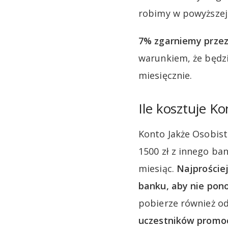
robimy w powyższej
7% zgarniemy przez
warunkiem, że będzi
miesięcznie.
Ile kosztuje K
Konto Jakże Osobist
1500 zł z innego ba
miesiąc.
Najproście
banku, aby nie pono
pobierze również od
uczestników promoc