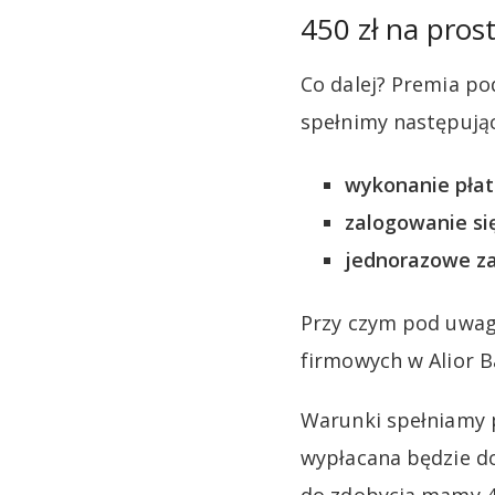
450 zł na pros
Co dalej? Premia pod
spełnimy następują
wykonanie płatn
zalogowanie się
jednorazowe zas
Przy czym pod uwag
firmowych w Alior B
Warunki spełniamy 
wypłacana będzie do