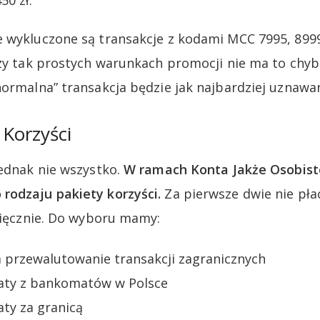
0 zł.
 wykluczone są transakcje z kodami MCC 7995, 8999,
rzy tak prostych warunkach promocji nie ma to chy
normalna” transakcja będzie jak najbardziej uznawa
 Korzyści
jednak nie wszystko.
W ramach Konta Jakże Osobis
rodzaju pakiety korzyści.
Za pierwsze dwie nie płac
esięcznie. Do wyboru mamy:
a przewalutowanie transakcji zagranicznych
aty z bankomatów w Polsce
ty za granicą