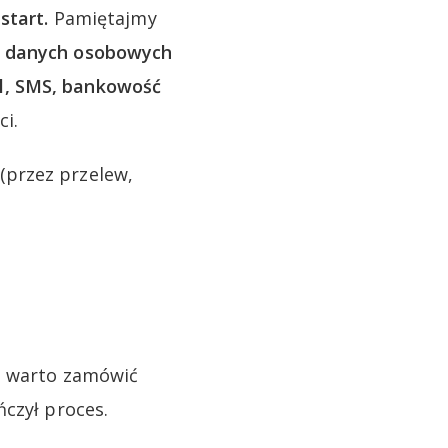
start.
Pamiętajmy
e danych osobowych
l, SMS, bankowość
ci.
(przez przelew,
to warto zamówić
ńczył proces.