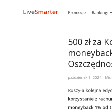
Live
Smarter
Promocje
Rankingi
500 zł za 
moneyback
Oszczędno
październik 1, 2024
Mic
Ruszyła kolejna edy
korzystanie z rachu
moneyback 1% od tr