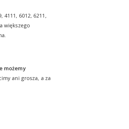
 4111, 6012, 6211,
ba większego
na.
te możemy
imy ani grosza, a za