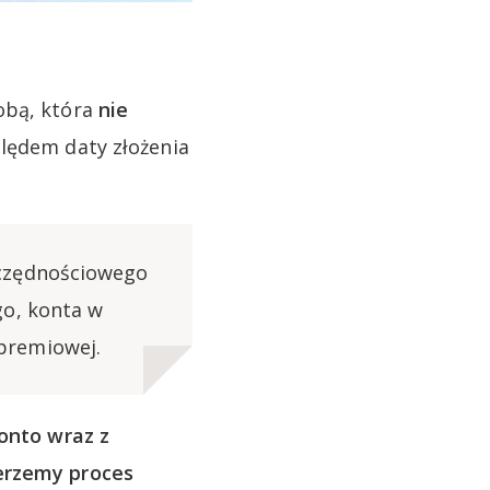
obą, która
nie
lędem daty złożenia
zczędnościowego
go, konta w
premiowej.
onto wraz z
ierzemy proces