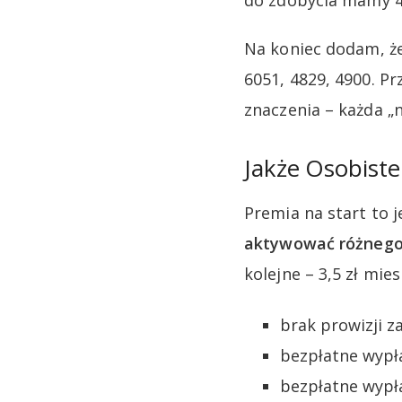
do zdobycia mamy 45
Na koniec dodam, że
6051, 4829, 4900. P
znaczenia – każda „
Jakże Osobiste
Premia na start to 
aktywować różnego 
kolejne – 3,5 zł mi
brak prowizji z
bezpłatne wypł
bezpłatne wypła