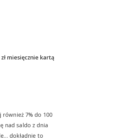
ł miesięcznie kartą
ej również 7% do 100
ę nad saldo z dnia
le… dokładnie to