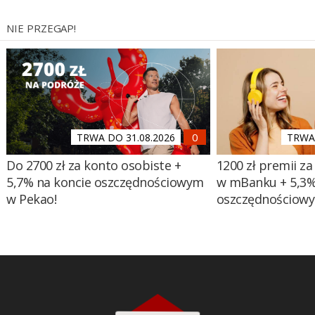
NIE PRZEGAP!
TRWA DO 31.08.2026
TRWA 
Do 2700 zł za konto osobiste +
1200 zł premii za
5,7% na koncie oszczędnościowym
w mBanku + 5,3%
w Pekao!
oszczędnościow