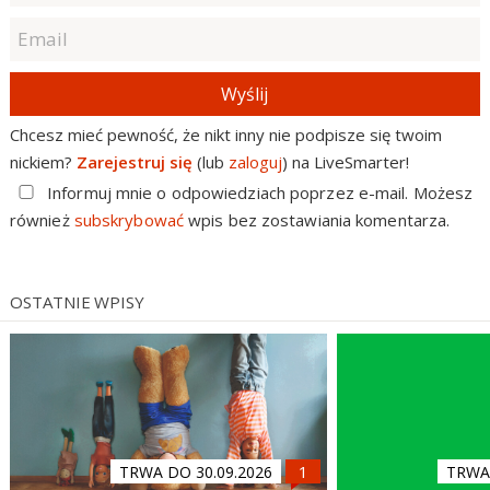
Wyślij
Chcesz mieć pewność, że nikt inny nie podpisze się twoim
nickiem?
Zarejestruj się
(lub
zaloguj
) na LiveSmarter!
Informuj mnie o odpowiedziach poprzez e-mail. Możesz
również
subskrybować
wpis bez zostawiania komentarza.
OSTATNIE WPISY
TRWA DO 30.09.2026
TRWA 