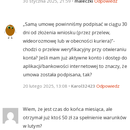
30 stycznia 2025, 21:59
•
maleczki
Odpowiedz
„Samą umowę powinniśmy podpisać w ciągu 30
dni od złożenia wniosku (przez przelew,
wideorozmowę lub w obecności kuriera)”-
chodzi o przelew weryfikacyjny przy otwieraniu
konta? Jeśli mam już aktywne konto i dostęp do
aplikacji/bankowości internetowej to znaczy, że
umowa została podpisana, tak?
20 lutego 2025, 13:08
•
Karol32423
Odpowiedz
Wiem, że jest czas do końca miesiąca, ale
otrzymał już ktoś 50 zł za spełnienie warunków
w lutym?