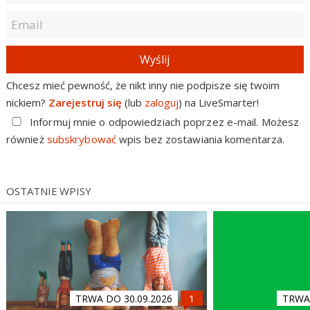
Wyślij
Chcesz mieć pewność, że nikt inny nie podpisze się twoim
nickiem?
Zarejestruj się
(lub
zaloguj
) na LiveSmarter!
Informuj mnie o odpowiedziach poprzez e-mail. Możesz
również
subskrybować
wpis bez zostawiania komentarza.
OSTATNIE WPISY
TRWA DO 30.09.2026
TRWA 