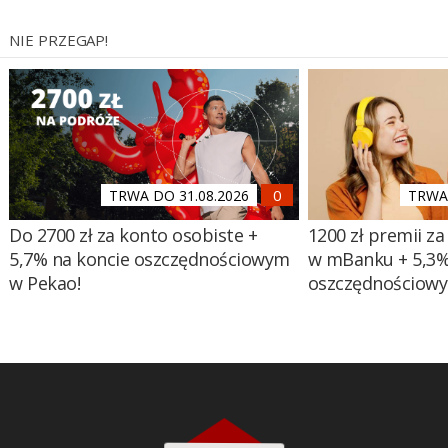
NIE PRZEGAP!
TRWA DO 31.08.2026
TRWA 
Do 2700 zł za konto osobiste +
1200 zł premii za
5,7% na koncie oszczędnościowym
w mBanku + 5,3%
w Pekao!
oszczędnościow