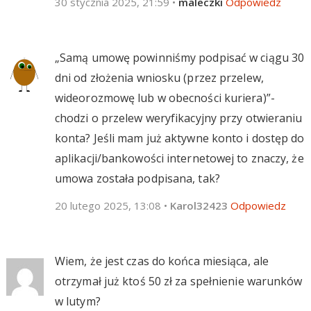
30 stycznia 2025, 21:59
•
maleczki
Odpowiedz
„Samą umowę powinniśmy podpisać w ciągu 30
dni od złożenia wniosku (przez przelew,
wideorozmowę lub w obecności kuriera)”-
chodzi o przelew weryfikacyjny przy otwieraniu
konta? Jeśli mam już aktywne konto i dostęp do
aplikacji/bankowości internetowej to znaczy, że
umowa została podpisana, tak?
20 lutego 2025, 13:08
•
Karol32423
Odpowiedz
Wiem, że jest czas do końca miesiąca, ale
otrzymał już ktoś 50 zł za spełnienie warunków
w lutym?