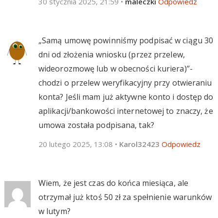
30 stycznia 2025, 21:59
•
maleczki
Odpowiedz
„Samą umowę powinniśmy podpisać w ciągu 30
dni od złożenia wniosku (przez przelew,
wideorozmowę lub w obecności kuriera)”-
chodzi o przelew weryfikacyjny przy otwieraniu
konta? Jeśli mam już aktywne konto i dostęp do
aplikacji/bankowości internetowej to znaczy, że
umowa została podpisana, tak?
20 lutego 2025, 13:08
•
Karol32423
Odpowiedz
Wiem, że jest czas do końca miesiąca, ale
otrzymał już ktoś 50 zł za spełnienie warunków
w lutym?