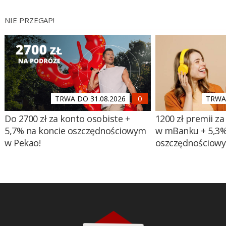
NIE PRZEGAP!
TRWA DO 31.08.2026
TRWA 
Do 2700 zł za konto osobiste +
1200 zł premii za
5,7% na koncie oszczędnościowym
w mBanku + 5,3%
w Pekao!
oszczędnościow