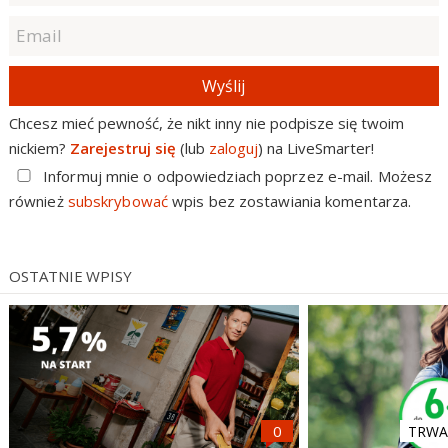
Wyślij
Chcesz mieć pewność, że nikt inny nie podpisze się twoim
nickiem?
Zarejestruj się
(lub
zaloguj
) na LiveSmarter!
Informuj mnie o odpowiedziach poprzez e-mail. Możesz
również
subskrybować
wpis bez zostawiania komentarza.
OSTATNIE WPISY
TRWA 