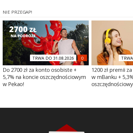
NIE PRZEGAP!
TRWA DO 31.08.2026
TRWA 
Do 2700 zł za konto osobiste +
1200 zł premii za
5,7% na koncie oszczędnościowym
w mBanku + 5,3%
w Pekao!
oszczędnościow