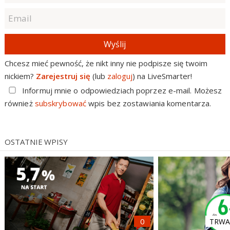
Wyślij
Chcesz mieć pewność, że nikt inny nie podpisze się twoim
nickiem?
Zarejestruj się
(lub
zaloguj
) na LiveSmarter!
Informuj mnie o odpowiedziach poprzez e-mail. Możesz
również
subskrybować
wpis bez zostawiania komentarza.
OSTATNIE WPISY
TRWA 