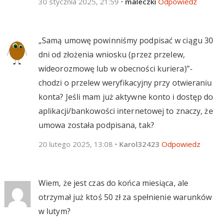
30 stycznia 2025, 21:59
•
maleczki
Odpowiedz
„Samą umowę powinniśmy podpisać w ciągu 30
dni od złożenia wniosku (przez przelew,
wideorozmowę lub w obecności kuriera)”-
chodzi o przelew weryfikacyjny przy otwieraniu
konta? Jeśli mam już aktywne konto i dostęp do
aplikacji/bankowości internetowej to znaczy, że
umowa została podpisana, tak?
20 lutego 2025, 13:08
•
Karol32423
Odpowiedz
Wiem, że jest czas do końca miesiąca, ale
otrzymał już ktoś 50 zł za spełnienie warunków
w lutym?