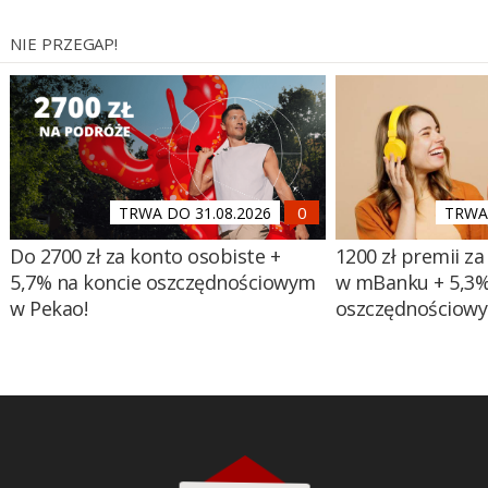
NIE PRZEGAP!
TRWA DO 31.08.2026
TRWA 
Do 2700 zł za konto osobiste +
1200 zł premii za
5,7% na koncie oszczędnościowym
w mBanku + 5,3%
w Pekao!
oszczędnościow