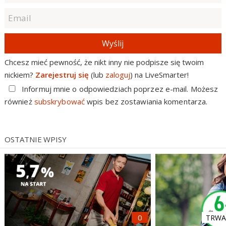
Wyślij
Chcesz mieć pewność, że nikt inny nie podpisze się twoim
nickiem?
Zarejestruj się
(lub
zaloguj
) na LiveSmarter!
Informuj mnie o odpowiedziach poprzez e-mail. Możesz
również
subskrybować
wpis bez zostawiania komentarza.
OSTATNIE WPISY
TRWA 