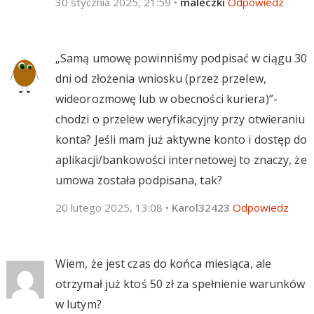
30 stycznia 2025, 21:59
•
maleczki
Odpowiedz
„Samą umowę powinniśmy podpisać w ciągu 30
dni od złożenia wniosku (przez przelew,
wideorozmowę lub w obecności kuriera)”-
chodzi o przelew weryfikacyjny przy otwieraniu
konta? Jeśli mam już aktywne konto i dostęp do
aplikacji/bankowości internetowej to znaczy, że
umowa została podpisana, tak?
20 lutego 2025, 13:08
•
Karol32423
Odpowiedz
Wiem, że jest czas do końca miesiąca, ale
otrzymał już ktoś 50 zł za spełnienie warunków
w lutym?