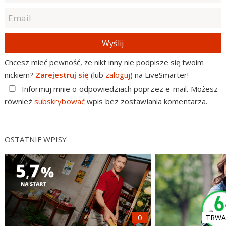
Wyślij
Chcesz mieć pewność, że nikt inny nie podpisze się twoim
nickiem?
Zarejestruj się
(lub
zaloguj
) na LiveSmarter!
Informuj mnie o odpowiedziach poprzez e-mail. Możesz
również
subskrybować
wpis bez zostawiania komentarza.
OSTATNIE WPISY
TRWA 