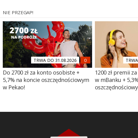
NIE PRZEGAP!
TRWA DO 31.08.2026
TRWA 
Do 2700 zł za konto osobiste +
1200 zł premii za
5,7% na koncie oszczędnościowym
w mBanku + 5,3%
w Pekao!
oszczędnościow