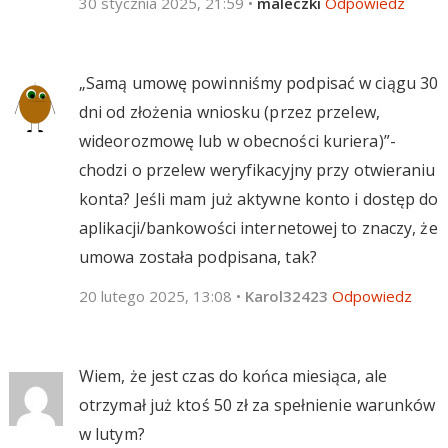
30 stycznia 2025, 21:59
•
maleczki
Odpowiedz
„Samą umowę powinniśmy podpisać w ciągu 30
dni od złożenia wniosku (przez przelew,
wideorozmowę lub w obecności kuriera)”-
chodzi o przelew weryfikacyjny przy otwieraniu
konta? Jeśli mam już aktywne konto i dostęp do
aplikacji/bankowości internetowej to znaczy, że
umowa została podpisana, tak?
20 lutego 2025, 13:08
•
Karol32423
Odpowiedz
Wiem, że jest czas do końca miesiąca, ale
otrzymał już ktoś 50 zł za spełnienie warunków
w lutym?