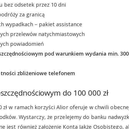
u bez odsetek przez 10 dni
podróży za granicą
h wypadkach – pakiet assistance
nych przelewów natychmiastowych
nych powiadomień
szczędnościowym pod warunkiem wydania min. 300 z
atności zbliżeniowe telefonem
oszczędnościowym do 100 000 zł
 zł w ramach korzyści Alior oferuje w chwili obecn
rodków. Wystarczy, że przelejemy do banku nadwyżk
e jest również założenie Konta Jakże Osobistego, a