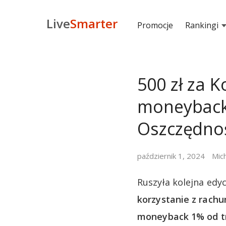
Live
Smarter
Promocje
Rankingi
500 zł za 
moneyback
Oszczędno
październik 1, 2024
Mic
Ruszyła kolejna edy
korzystanie z rachu
moneyback 1% od tr