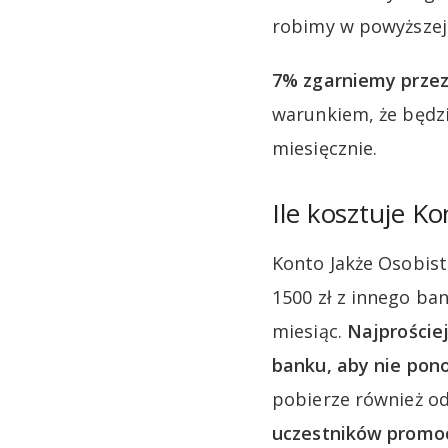
robimy w powyższej
7% zgarniemy przez
warunkiem, że będzi
miesięcznie.
Ile kosztuje K
Konto Jakże Osobist
1500 zł z innego ba
miesiąc.
Najproście
banku, aby nie pono
pobierze również od
uczestników promoc