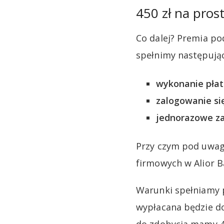
450 zł na pros
Co dalej? Premia pod
spełnimy następują
wykonanie płatn
zalogowanie się
jednorazowe zas
Przy czym pod uwag
firmowych w Alior B
Warunki spełniamy 
wypłacana będzie do