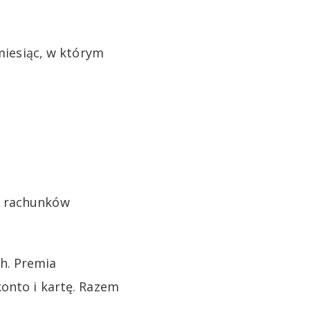
 miesiąc, w którym
z rachunków
h. Premia
konto i kartę. Razem