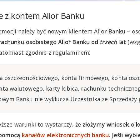
e z kontem Alior Banku
omocji należy być nowym klientem Alior Banku – os
rachunku osobistego Alior Banku od
trzech
lat
(wzg
Natomiast zgodnie z regulaminem:
ta oszczędnościowego, konta firmowego, konta os
ta walutowego, karty kibica, rachunku techniczne
owym Banku nie wyklucza Uczestnika ze Sprzedaży 
yższe warunki to wystarczy, że
złożymy wniosek o k
 pomocą
kanałów elektronicznych banku
. Jeśli wyb