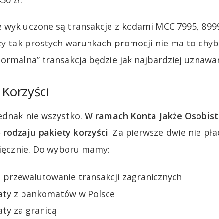
0 zł.
 wykluczone są transakcje z kodami MCC 7995, 8999,
rzy tak prostych warunkach promocji nie ma to chy
normalna” transakcja będzie jak najbardziej uznawa
 Korzyści
jednak nie wszystko.
W ramach Konta Jakże Osobis
rodzaju pakiety korzyści.
Za pierwsze dwie nie płac
esięcznie. Do wyboru mamy:
a przewalutowanie transakcji zagranicznych
aty z bankomatów w Polsce
ty za granicą