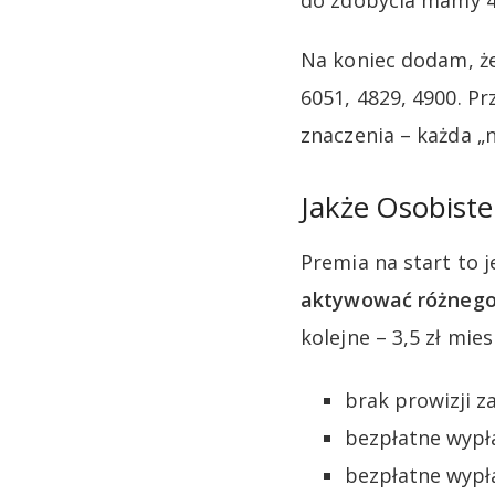
do zdobycia mamy 45
Na koniec dodam, że
6051, 4829, 4900. P
znaczenia – każda „
Jakże Osobiste
Premia na start to 
aktywować różnego 
kolejne – 3,5 zł mi
brak prowizji z
bezpłatne wypł
bezpłatne wypła