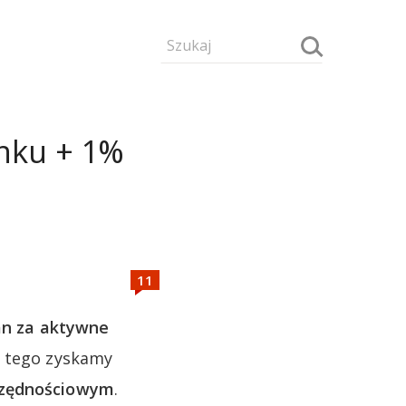
anku + 1%
n za aktywne
 tego zyskamy
zczędnościowym
.