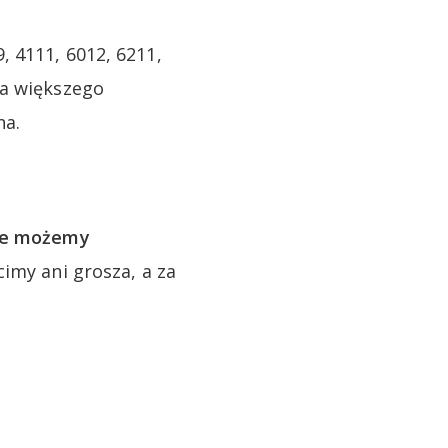
 4111, 6012, 6211,
ba większego
na.
te możemy
imy ani grosza, a za