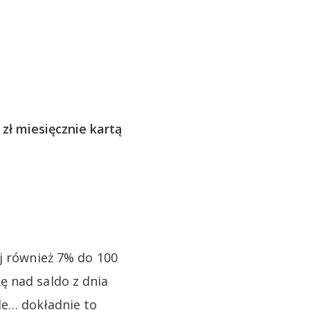
ł miesięcznie kartą
ej również 7% do 100
ę nad saldo z dnia
le… dokładnie to