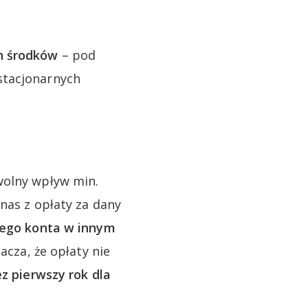
h środków
– pod
stacjonarnych
wolny wpływ min.
nas z opłaty za dany
ojego konta w innym
acza, że opłaty nie
z pierwszy rok dla