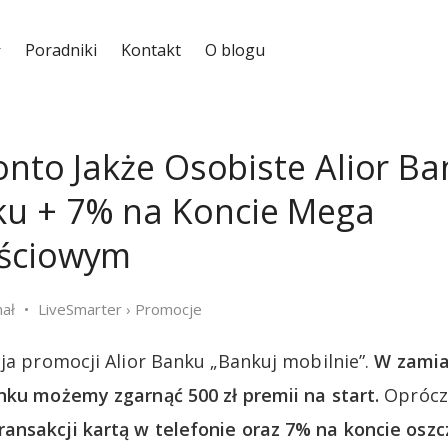
Poradniki
Kontakt
O blogu
Konto Jakże Osobiste Alior B
u + 7% na Koncie Mega
ściowym
hał
LiveSmarter
›
Promocje
cja promocji Alior Banku „Bankuj mobilnie”.
W zamia
nku możemy zgarnąć 500 zł premii na start.
Oprócz
ansakcji kartą w telefonie oraz 7% na koncie os