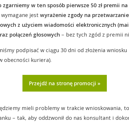
o zgarniemy w ten sposób pierwsze 50 zł premii na 
o wymagane jest
wyrażenie zgody na przetwarzani
owych z użyciem wiadomości elektronicznych (mai
 oraz połączeń głosowych
– bez tych zgód z premii ni
śmy podpisać w ciągu 30 dni od złożenia wniosku 
 obecności kuriera).
Przejdź na stronę promocji
będziemy mieli problemy w trakcie wnioskowania, 
anku – tak, aby oddzwonił do nas konsultant i doko