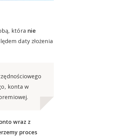
obą, która
nie
lędem daty złożenia
zczędnościowego
go, konta w
premiowej.
onto wraz z
ierzemy proces