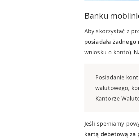
Banku mobilni
Aby skorzystać z pr
posiadała żadnego 
wniosku o konto). 
Posiadanie kon
walutowego, kon
Kantorze Walut
Jeśli spełniamy pow
kartą debetową za