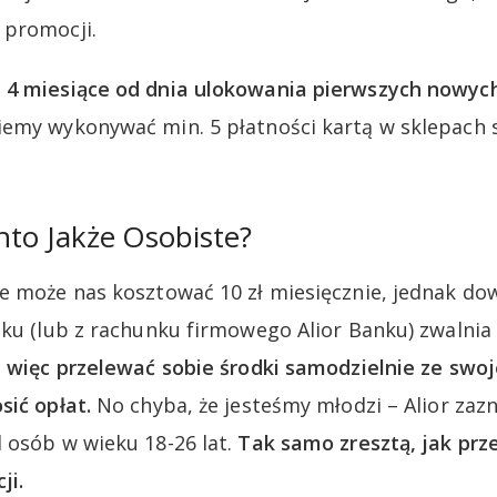
 promocji.
 4 miesiące od dnia ulokowania pierwszych nowyc
emy wykonywać min. 5 płatności kartą w sklepach 
onto Jakże Osobiste?
e może nas kosztować 10 zł miesięcznie, jednak do
nku (lub z rachunku firmowego Alior Banku) zwalnia 
j więc przelewać sobie środki samodzielnie ze sw
sić opłat.
No chyba, że jesteśmy młodzi – Alior zazn
 osób w wieku 18-26 lat.
Tak samo zresztą, jak prze
ji.