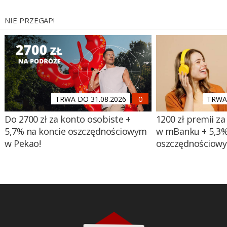
NIE PRZEGAP!
TRWA DO 31.08.2026
TRWA 
Do 2700 zł za konto osobiste +
1200 zł premii za
5,7% na koncie oszczędnościowym
w mBanku + 5,3%
w Pekao!
oszczędnościow