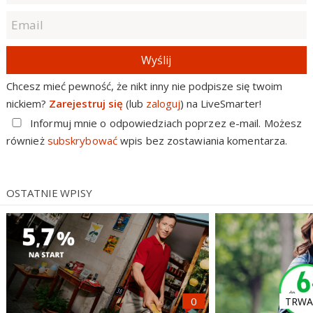
Wyślij
Chcesz mieć pewność, że nikt inny nie podpisze się twoim
nickiem?
Zarejestruj się
(lub
zaloguj
) na LiveSmarter!
Informuj mnie o odpowiedziach poprzez e-mail. Możesz
również
subskrybować
wpis bez zostawiania komentarza.
OSTATNIE WPISY
TRWA 