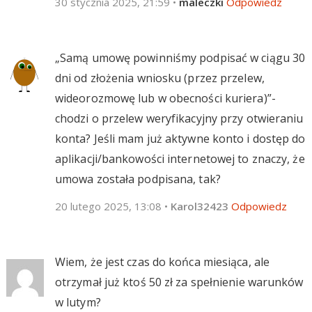
30 stycznia 2025, 21:59
•
maleczki
Odpowiedz
„Samą umowę powinniśmy podpisać w ciągu 30
dni od złożenia wniosku (przez przelew,
wideorozmowę lub w obecności kuriera)”-
chodzi o przelew weryfikacyjny przy otwieraniu
konta? Jeśli mam już aktywne konto i dostęp do
aplikacji/bankowości internetowej to znaczy, że
umowa została podpisana, tak?
20 lutego 2025, 13:08
•
Karol32423
Odpowiedz
Wiem, że jest czas do końca miesiąca, ale
otrzymał już ktoś 50 zł za spełnienie warunków
w lutym?