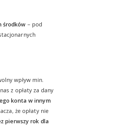
h środków
– pod
stacjonarnych
wolny wpływ min.
nas z opłaty za dany
ojego konta w innym
acza, że opłaty nie
z pierwszy rok dla