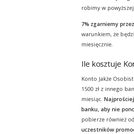
robimy w powyższej
7% zgarniemy przez
warunkiem, że będzi
miesięcznie.
Ile kosztuje K
Konto Jakże Osobist
1500 zł z innego ba
miesiąc.
Najproście
banku, aby nie pono
pobierze również od
uczestników promoc