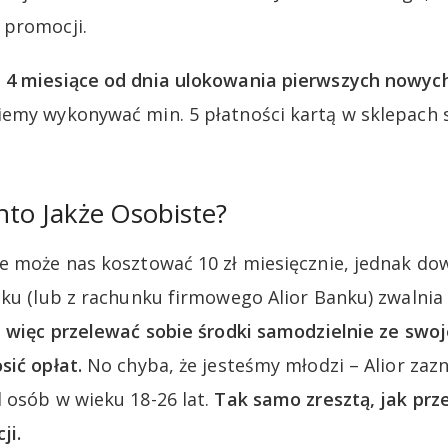
 promocji.
 4 miesiące od dnia ulokowania pierwszych nowyc
emy wykonywać min. 5 płatności kartą w sklepach 
onto Jakże Osobiste?
e może nas kosztować 10 zł miesięcznie, jednak do
nku (lub z rachunku firmowego Alior Banku) zwalnia 
j więc przelewać sobie środki samodzielnie ze sw
sić opłat.
No chyba, że jesteśmy młodzi – Alior zazn
 osób w wieku 18-26 lat.
Tak samo zresztą, jak prze
ji.