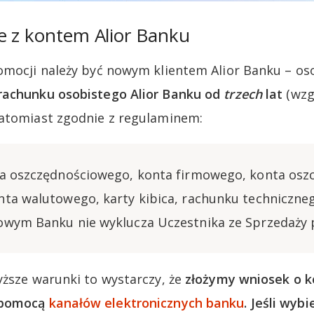
e z kontem Alior Banku
omocji należy być nowym klientem Alior Banku – os
rachunku osobistego Alior Banku od
trzech
lat
(wzg
Natomiast zgodnie z regulaminem:
ta oszczędnościowego, konta firmowego, konta os
ta walutowego, karty kibica, rachunku techniczne
owym Banku nie wyklucza Uczestnika ze Sprzedaży 
yższe warunki to wystarczy, że
złożymy wniosek o k
 pomocą
kanałów elektronicznych banku
. Jeśli wyb