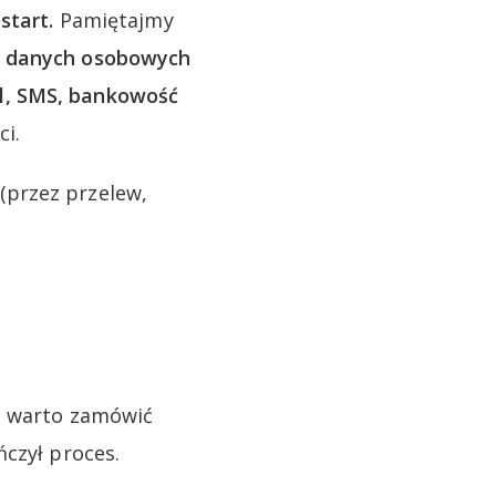
start.
Pamiętajmy
e danych osobowych
l, SMS, bankowość
ci.
(przez przelew,
to warto zamówić
ńczył proces.