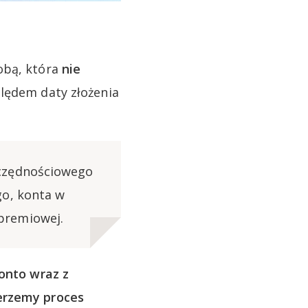
obą, która
nie
lędem daty złożenia
zczędnościowego
go, konta w
premiowej.
onto wraz z
ierzemy proces