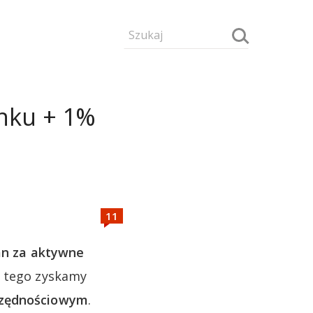
anku + 1%
n za aktywne
 tego zyskamy
zczędnościowym
.