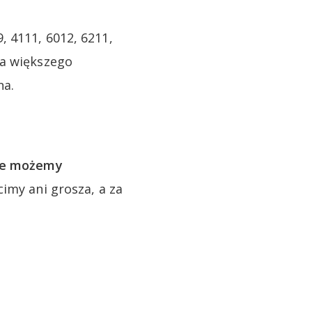
 4111, 6012, 6211,
ba większego
na.
te możemy
imy ani grosza, a za