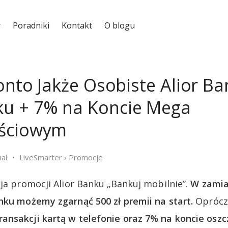
Poradniki
Kontakt
O blogu
Konto Jakże Osobiste Alior B
u + 7% na Koncie Mega
ściowym
hał
LiveSmarter
›
Promocje
cja promocji Alior Banku „Bankuj mobilnie”.
W zamia
nku możemy zgarnąć 500 zł premii na start.
Oprócz
ansakcji kartą w telefonie oraz 7% na koncie os