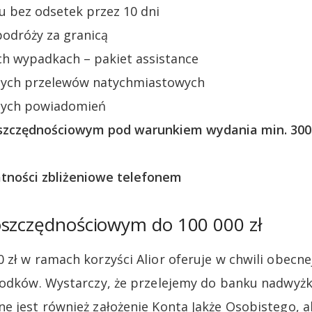
u bez odsetek przez 10 dni
podróży za granicą
h wypadkach – pakiet assistance
nych przelewów natychmiastowych
nych powiadomień
szczędnościowym pod warunkiem wydania min. 300 z
atności zbliżeniowe telefonem
oszczędnościowym do 100 000 zł
 zł w ramach korzyści Alior oferuje w chwili obecn
rodków. Wystarczy, że przelejemy do banku nadwyżk
e jest również założenie Konta Jakże Osobistego, a