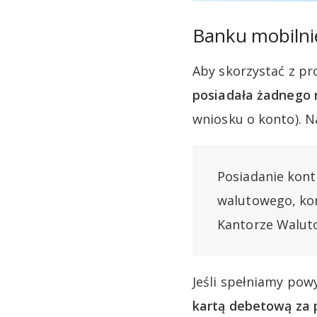
Banku mobilni
Aby skorzystać z pr
posiadała żadnego 
wniosku o konto). 
Posiadanie kon
walutowego, kon
Kantorze Walut
Jeśli spełniamy pow
kartą debetową za