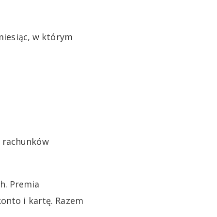
 miesiąc, w którym
z rachunków
h. Premia
konto i kartę. Razem