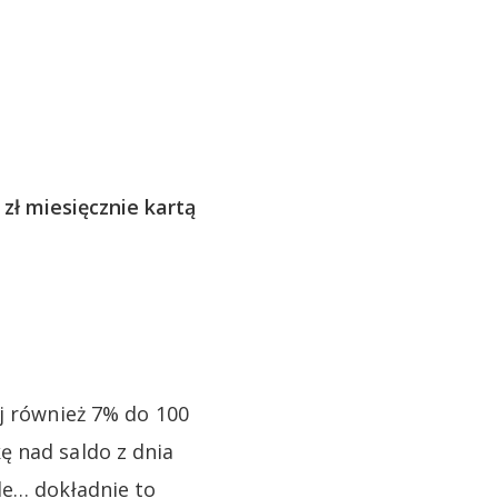
ł miesięcznie kartą
ej również 7% do 100
ę nad saldo z dnia
le… dokładnie to