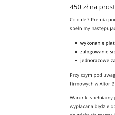
450 zł na pros
Co dalej? Premia pod
spełnimy następują
wykonanie płatn
zalogowanie się
jednorazowe zas
Przy czym pod uwag
firmowych w Alior B
Warunki spełniamy 
wypłacana będzie do