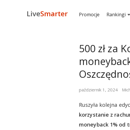
Live
Smarter
Promocje
Rankingi
500 zł za 
moneyback
Oszczędno
październik 1, 2024
Mic
Ruszyła kolejna edy
korzystanie z rachu
moneyback 1% od tr