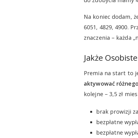
do zdobycia mamy 45
Na koniec dodam, że
6051, 4829, 4900. P
znaczenia – każda „
Jakże Osobiste
Premia na start to 
aktywować różnego 
kolejne – 3,5 zł mi
brak prowizji z
bezpłatne wypł
bezpłatne wypła