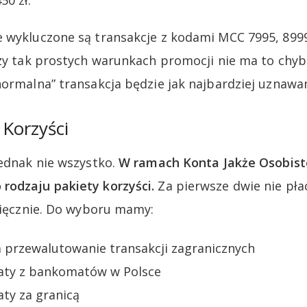
0 zł.
 wykluczone są transakcje z kodami MCC 7995, 8999,
rzy tak prostych warunkach promocji nie ma to chy
normalna” transakcja będzie jak najbardziej uznawa
 Korzyści
jednak nie wszystko.
W ramach Konta Jakże Osobis
rodzaju pakiety korzyści.
Za pierwsze dwie nie płac
esięcznie. Do wyboru mamy:
a przewalutowanie transakcji zagranicznych
aty z bankomatów w Polsce
ty za granicą