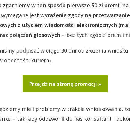
o zgarniemy w ten sposób pierwsze 50 zł premii na 
o wymagane jest
wyrażenie zgody na przetwarzani
owych z użyciem wiadomości elektronicznych (mai
 oraz połączeń głosowych
– bez tych zgód z premii ni
śmy podpisać w ciągu 30 dni od złożenia wniosku 
 obecności kuriera).
Przejdź na stronę promocji
będziemy mieli problemy w trakcie wnioskowania, 
anku – tak, aby oddzwonił do nas konsultant i doko