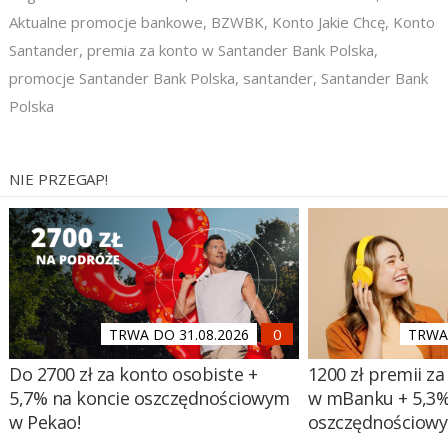
Aktualne promocje bankowe
,
BZWBK
,
Konto Jakie Chcę
,
Konto
Santander
,
premia za konto w Santander Bank Polska
,
promocje Santander Bank Polska
,
santander
,
Santander Bank
Polska
NIE PRZEGAP!
TRWA DO 31.08.2026
TRWA 
Do 2700 zł za konto osobiste +
1200 zł premii za
5,7% na koncie oszczędnościowym
w mBanku + 5,3%
w Pekao!
oszczędnościow