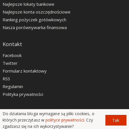
Najlepsze lokaty bankowe
Najlepsze konta oszczędnościowe
Ranking pożyczek gotówkowych
Nasza porównywarka finansowa
Kontakt
Facebook
Twitter
Formularz kontaktowy
RSS
Regulamin
Polityka prywatności
Do działania bloga wymagane są pliki cookies, o
LiveSmarter.pl © 2012 - 2026
których przeczytasz w
polityce prywatności
. Czy
Tak
zgadzasz się na ich wykorzystywanie?