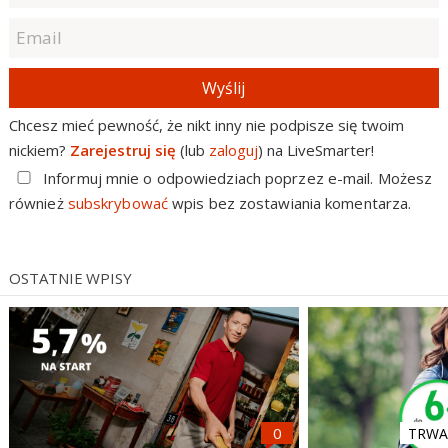
Wyślij
Chcesz mieć pewność, że nikt inny nie podpisze się twoim
nickiem?
Zarejestruj się
(lub
zaloguj
) na LiveSmarter!
Informuj mnie o odpowiedziach poprzez e-mail. Możesz
również
subskrybować
wpis bez zostawiania komentarza.
OSTATNIE WPISY
TRWA 