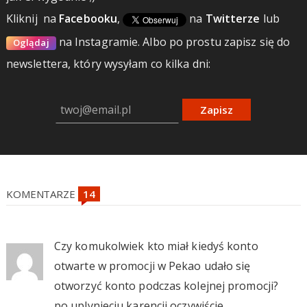
Kliknij
na
Facebooku
,
na
Twitterze
lub
na Instagramie.
Albo po prostu zapisz się do
Oglądaj
newslettera, który wysyłam co kilka dni:
Zapisz
KOMENTARZE
Czy komukolwiek kto miał kiedyś konto
otwarte w promocji w Pekao udało się
otworzyć konto podczas kolejnej promocji?
po uplynieciu karencji oczywiście.