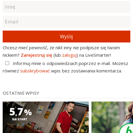
Wyślij
Chcesz mieć pewność, że nikt inny nie podpisze się twoim
nickiem?
Zarejestruj się
(lub
zaloguj
) na LiveSmarter!
Informuj mnie o odpowiedziach poprzez e-mail. Możesz
również
subskrybować
wpis bez zostawiania komentarza.
OSTATNIE WPISY