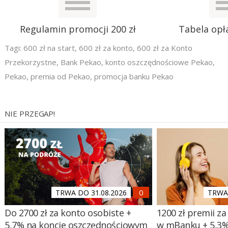
Regulamin promocji 200 zł
Tabela opła
Tagi:
600 zł na start
,
600 zł za konto
,
600 zł za Konto
Przekorzystne
,
Bank Pekao
,
konto oszczędnościowe Pekao
,
Pekao
,
premia od Pekao
,
promocja banku Pekao
NIE PRZEGAP!
TRWA DO 31.08.2026
TRWA 
Do 2700 zł za konto osobiste +
1200 zł premii za
5,7% na koncie oszczędnościowym
w mBanku + 5,3%