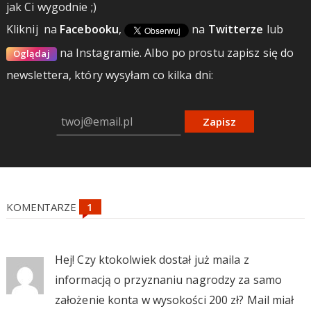
jak Ci wygodnie ;)
Kliknij
na
Facebooku
,
na
Twitterze
lub
na Instagramie.
Albo po prostu zapisz się do
Oglądaj
newslettera, który wysyłam co kilka dni:
Zapisz
KOMENTARZE
Hej! Czy ktokolwiek dostał już maila z
informacją o przyznaniu nagrodzy za samo
założenie konta w wysokości 200 zł? Mail miał