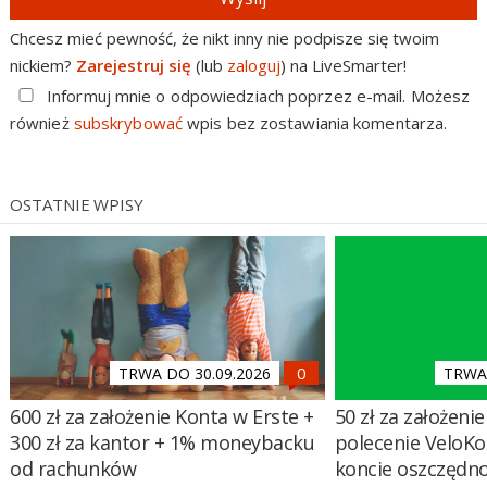
Chcesz mieć pewność, że nikt inny nie podpisze się twoim
nickiem?
Zarejestruj się
(lub
zaloguj
) na LiveSmarter!
Informuj mnie o odpowiedziach poprzez e-mail. Możesz
również
subskrybować
wpis bez zostawiania komentarza.
OSTATNIE WPISY
TRWA DO 30.09.2026
TRWA 
600 zł za założenie Konta w Erste +
50 zł za założenie 
300 zł za kantor + 1% moneybacku
polecenie VeloKo
od rachunków
koncie oszczędn