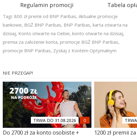
Regulamin promocji
Tabela opła
Tagi:
800 zł premii od BNP Paribas
,
Aktualne promocje
bankowe
,
BGŻ BNP Paribas
,
BNP Paribas
,
karta otwarta na
dzisiaj
,
Konto otwarte na Ciebie
,
konto otwarte na dzisiaj
,
premia za założenie konta
,
promocje BGŻ BNP Paribas
,
promocje BNP Paribas
,
Zyskaj z Kontem Optymalnym
NIE PRZEGAP!
TRWA DO 31.08.2026
TRWA 
Do 2700 zł za konto osobiste +
1200 zł premii za