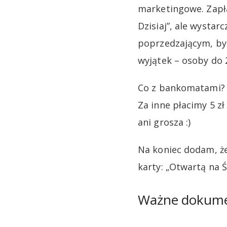
marketingowe. Zapła
Dzisiaj”, ale wysta
poprzedzającym, by 
wyjątek – osoby do 2
Co z bankomatami? 
Za inne płacimy 5 zł
ani grosza :)
Na koniec dodam, ż
karty: „Otwartą na Ś
Ważne dokum