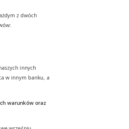
każdym z dwóch
ywów:
naszych innych
ta w innym banku, a
ych warunków oraz
 we wrześniu