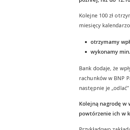
Kolejne 100 zł otr
miesięcy kalendarz
otrzymamy wpły
wykonamy min. 4
Bank dodaje, że wpł
rachunków w BNP Par
następnie je „odlać”
Kolejną nagrodę w 
powtórzenie ich w k
Przykładowo zakłada