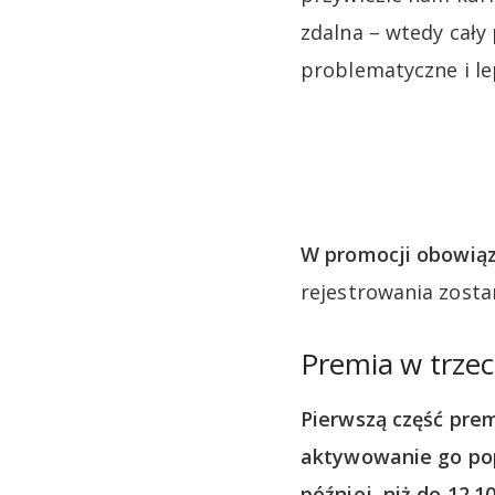
zdalna – wtedy cał
problematyczne i le
W promocji obowiąz
rejestrowania zosta
Premia w trzec
Pierwszą część prem
aktywowanie go pop
później, niż do 12.1