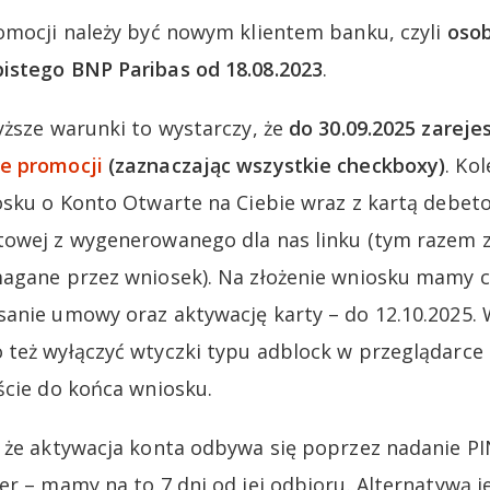
omocji należy być nowym klientem banku, czyli
osob
istego BNP Paribas od 18.08.2023
.
yższe warunki to wystarczy, że
do 30.09.2025 zareje
e promocji
(zaznaczając wszystkie checkboxy)
. Ko
osku o Konto Otwarte na Ciebie wraz z kartą debet
owej z wygenerowanego dla nas linku (tym razem z
agane przez wniosek). Na złożenie wniosku mamy cz
anie umowy oraz aktywację karty – do 12.10.2025. 
też wyłączyć wtyczki typu adblock w przeglądarce
ście do końca wniosku.
 że aktywacja konta odbywa się poprzez nadanie PI
er – mamy na to 7 dni od jej odbioru. Alternatywą j