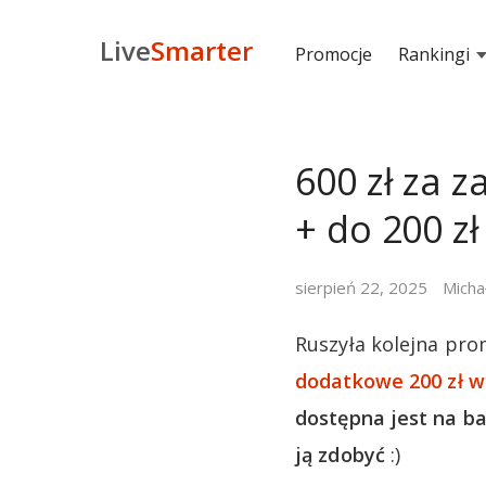
Live
Smarter
Promocje
Rankingi
600 zł za 
+ do 200 z
sierpień 22, 2025
Micha
Ruszyła kolejna pro
dodatkowe 200 zł w
dostępna jest na b
ją zdobyć
:)