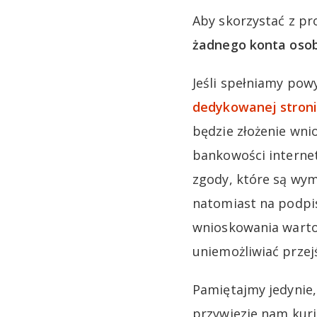
Aby skorzystać z pr
żadnego konta osob
Jeśli spełniamy pow
dedykowanej stroni
będzie złożenie wni
bankowości internet
zgody, które są wym
natomiast na podpis
wnioskowania warto 
uniemożliwiać przej
Pamiętajmy jedynie,
przywiezie nam kuri