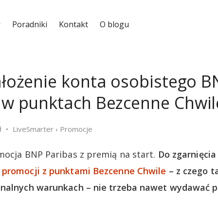
Poradniki
Kontakt
O blogu
założenie konta osobistego B
ł w punktach Bezcenne Chwil
ł
LiveSmarter
›
Promocje
mocja BNP Paribas z premią na start.
Do zgarnięcia
 promocji z punktami Bezcenne Chwile
– z czego t
analnych warunkach – nie trzeba nawet wydawać p