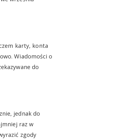
aczem karty, konta
ilowo. Wiadomości o
rzekazywane do
nie, jednak do
ajmniej raz w
wyrazić zgody