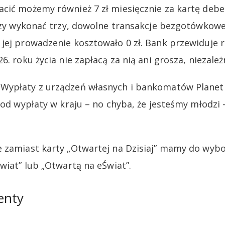
cić możemy również 7 zł miesięcznie za kartę deb
rczy wykonać trzy, dowolne transakcje bezgotówkow
jej prowadzenie kosztowało 0 zł. Bank przewiduje 
6. roku życia nie zapłacą za nią ani grosza, niezale
Wypłaty z urządzeń własnych i bankomatów Planet
 od wypłaty w kraju – no chyba, że jesteśmy młodzi
e zamiast karty „Otwartej na Dzisiaj” mamy do wyb
wiat” lub „Otwartą na eŚwiat”.
enty