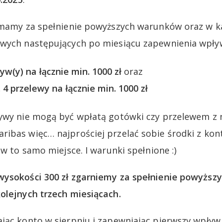
zymamy za spełnienie powyższych warunków oraz w 
owych następujących po miesiącu zapewnienia wpł
w(y) na łącznie min. 1000 zł
oraz
 przelewy na łącznie min. 1000 zł
ywy nie mogą być wpłatą gotówki czy przelewem z 
ibas więc… najprościej przelać sobie środki z kon
 w to samo miejsce. I warunki spełnione :)
wysokości 300 zł zgarniemy za spełnienie powyższ
olejnych trzech miesiącach.
jąc konto w sierpniu i zapewniając pierwszy wpływ