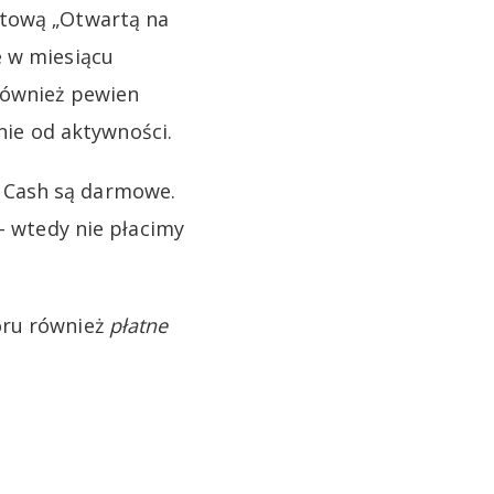
etową „Otwartą na
e w miesiącu
również pewien
żnie od aktywności.
 Cash są darmowe.
 – wtedy nie płacimy
oru również
płatne