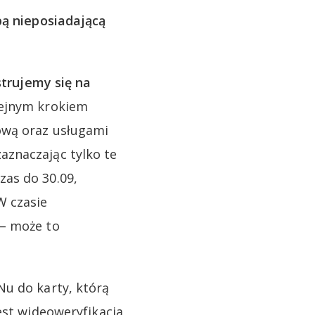
ą nieposiadającą
strujemy się na
lejnym krokiem
ową oraz usługami
aznaczając tylko te
as do 30.09,
W czasie
 – może to
Nu do karty, którą
est wideoweryfikacja