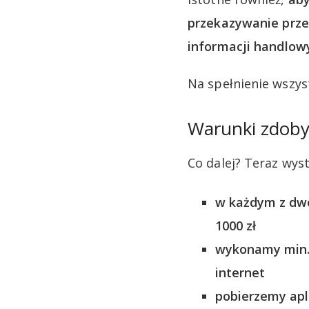
przekazywanie prze
informacji handlow
Na spełnienie wszy
Warunki zdobyc
Co dalej? Teraz wys
w każdym z dwó
1000 zł
wykonamy min. 
internet
pobierzemy apli