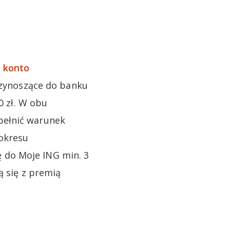
 konto
przynoszące do banku
0 zł. W obu
pełnić warunek
 okresu
 do Moje ING min. 3
ą się z premią