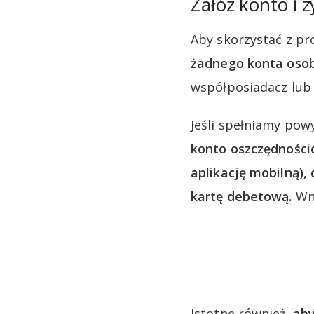
Załóż konto i z
Aby skorzystać z pr
żadnego konta osob
współposiadacz lub
Jeśli spełniamy pow
konto oszczędnośc
aplikację mobilną),
kartę debetową.
Wni
Istotne również,
aby