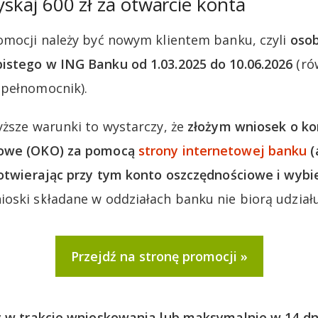
yskaj 600 zł za otwarcie konta
omocji należy być nowym klientem banku, czyli
osob
istego w ING Banku od 1.03.2025 do 10.06.2026
(ró
 pełnomocnik).
yższe warunki to wystarczy, że
złożym wniosek o ko
iowe (OKO) za pomocą
strony internetowej banku
(
 otwierając przy tym konto oszczędnościowe i wybi
oski składane w oddziałach banku nie biorą udział
Przejdź na stronę promocji
 w trakcie wnioskowania lub maksymalnie w 14 dn