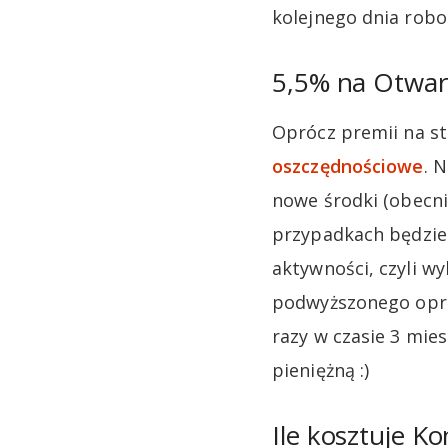
kolejnego dnia rob
5,5% na Otwa
Oprócz premii na st
oszczędnościowe
. 
nowe środki (obecni,
przypadkach będzie
aktywności, czyli w
podwyższonego opro
razy w czasie 3 mie
pieniężną :)
Ile kosztuje Ko