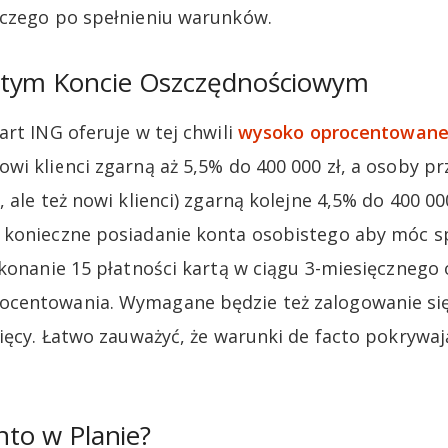
oczego po spełnieniu warunków.
rtym Koncie Oszczędnościowym
art ING oferuje w tej chwili
wysoko oprocentowane
Nowi klienci zgarną aż 5,5% do 400 000 zł, a osoby 
 ale też nowi klienci) zgarną kolejne 4,5% do 400 00
 konieczne posiadanie konta osobistego aby móc s
ykonanie 15 płatności kartą w ciągu 3-miesięcznego
centowania. Wymagane będzie też zalogowanie się
sięcy. Łatwo zauważyć, że warunki de facto pokrywaj
nto w Planie?