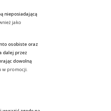
ą nieposiadającą
wnież jako
nto osobiste oraz
a dalej przez
erając dowolną
u w promocji.
i wyrazić zgodę na