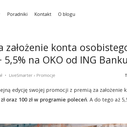
Poradniki
Kontakt
O blogu
a założenie konta osobistego
+ 5,5% na OKO od ING Banku
ał
LiveSmarter
›
Promocje
T
lejną edycję swojej promocji z premią za założenie 
zł oraz 100 zł w programie poleceń
. A do tego aż 5