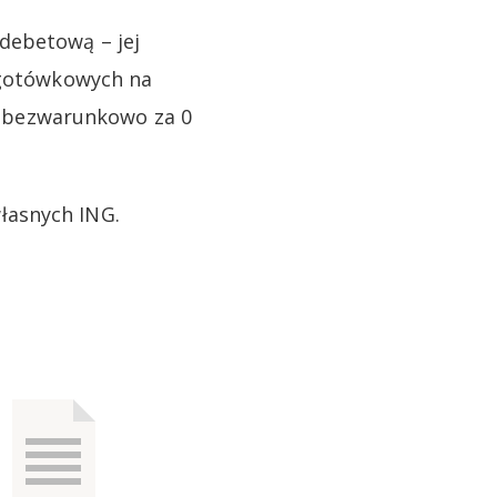
debetową – jej
ezgotówkowych na
tę bezwarunkowo za 0
łasnych ING.