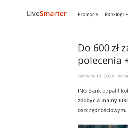
Live
Smarter
Promocje
Rankingi
Do 600 zł z
polecenia 
czerwiec 13, 2026
Mich
ING Bank odpalił ko
zdobycia mamy 600 
oszczędnościowym.