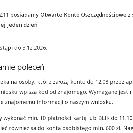
12.11 posiadamy Otwarte Konto Oszczędnościowe z s
ej jeden dzień
tąpi do 3.12.2026.
amie poleceń
eka na osoby, które założą konto do 12.08 przez apl
wniosku wpiszą kod od znajomego. Wymagane jest r
ie znajomemu informacji o naszym wniosku.
wykonać min. 10 płatności kartą lub BLIK do 11.10
eć również saldo konta osobistego min. 600 zł. N