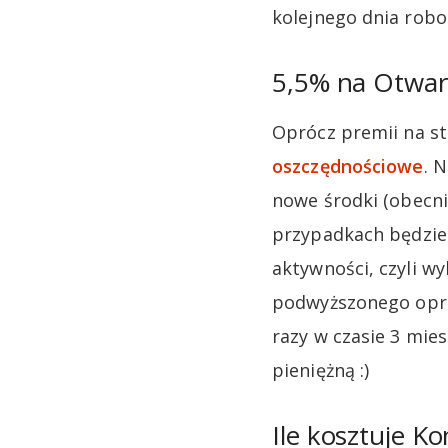
kolejnego dnia rob
5,5% na Otwa
Oprócz premii na st
oszczędnościowe
. 
nowe środki (obecni,
przypadkach będzie
aktywności, czyli w
podwyższonego opro
razy w czasie 3 mie
pieniężną :)
Ile kosztuje Ko