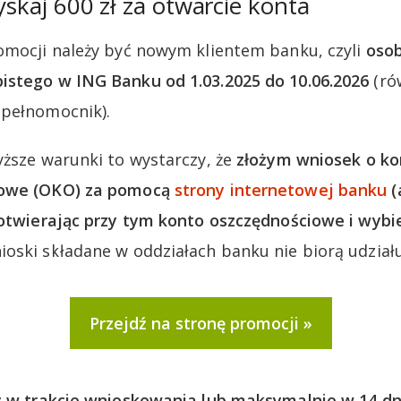
yskaj 600 zł za otwarcie konta
omocji należy być nowym klientem banku, czyli
osob
istego w ING Banku od 1.03.2025 do 10.06.2026
(ró
 pełnomocnik).
yższe warunki to wystarczy, że
złożym wniosek o ko
iowe (OKO) za pomocą
strony internetowej banku
(
 otwierając przy tym konto oszczędnościowe i wybi
oski składane w oddziałach banku nie biorą udział
Przejdź na stronę promocji
 w trakcie wnioskowania lub maksymalnie w 14 dn