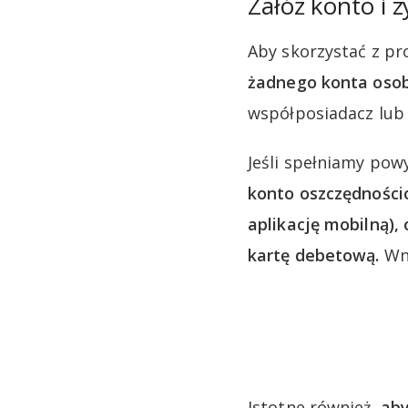
Załóż konto i z
Aby skorzystać z pr
żadnego konta osob
współposiadacz lub
Jeśli spełniamy pow
konto oszczędnośc
aplikację mobilną),
kartę debetową.
Wni
Istotne również,
aby