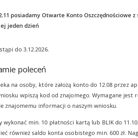
12.11 posiadamy Otwarte Konto Oszczędnościowe z s
ej jeden dzień
tąpi do 3.12.2026.
amie poleceń
eka na osoby, które założą konto do 12.08 przez apl
wniosku wpiszą kod od znajomego. Wymagane jest r
ie znajomemu informacji o naszym wniosku.
wykonać min. 10 płatności kartą lub BLIK do 11.10
eć również saldo konta osobistego min. 600 zł. N