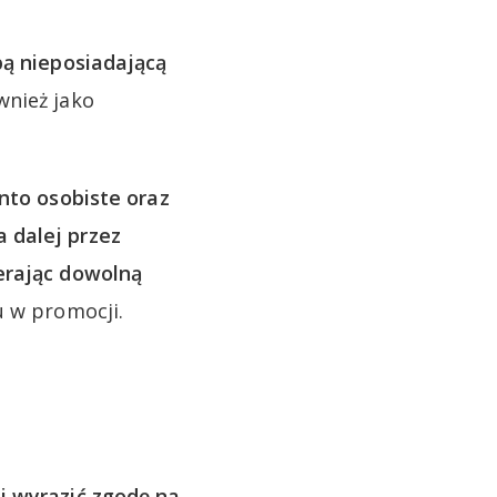
ą nieposiadającą
wnież jako
nto osobiste oraz
a dalej przez
erając dowolną
u w promocji.
i wyrazić zgodę na