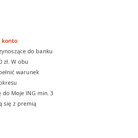
 konto
przynoszące do banku
0 zł. W obu
pełnić warunek
 okresu
 do Moje ING min. 3
ą się z premią