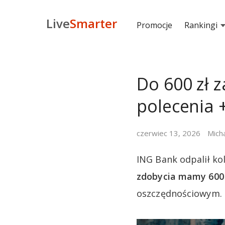
Live
Smarter
Promocje
Rankingi
Do 600 zł z
polecenia 
czerwiec 13, 2026
Mich
ING Bank odpalił ko
zdobycia mamy 600 
oszczędnościowym.