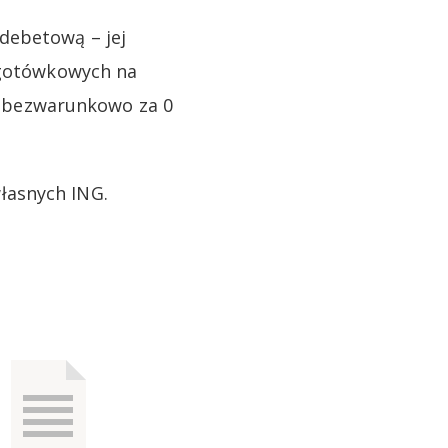
debetową – jej
ezgotówkowych na
tę bezwarunkowo za 0
łasnych ING.