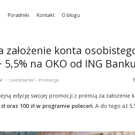
Poradniki
Kontakt
O blogu
a założenie konta osobistego
+ 5,5% na OKO od ING Banku
ał
LiveSmarter
›
Promocje
T
lejną edycję swojej promocji z premią za założenie 
zł oraz 100 zł w programie poleceń
. A do tego aż 5