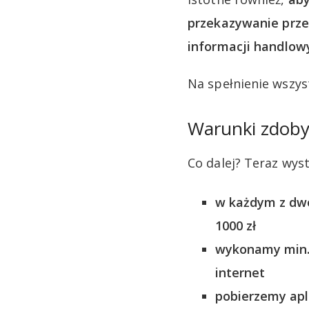
przekazywanie prze
informacji handlow
Na spełnienie wszy
Warunki zdobyc
Co dalej? Teraz wys
w każdym z dwó
1000 zł
wykonamy min. 
internet
pobierzemy apli