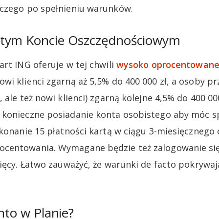
oczego po spełnieniu warunków.
rtym Koncie Oszczędnościowym
art ING oferuje w tej chwili
wysoko oprocentowane
Nowi klienci zgarną aż 5,5% do 400 000 zł, a osoby 
 ale też nowi klienci) zgarną kolejne 4,5% do 400 00
 konieczne posiadanie konta osobistego aby móc s
ykonanie 15 płatności kartą w ciągu 3-miesięcznego
centowania. Wymagane będzie też zalogowanie się
sięcy. Łatwo zauważyć, że warunki de facto pokrywaj
nto w Planie?