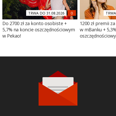
TRWA DO 31.08.2026
TRWA 
Do 2700 zł za konto osobiste +
1200 zł premii za
5,7% na koncie oszczędnościowym
w mBanku + 5,3%
w Pekao!
oszczędnościow