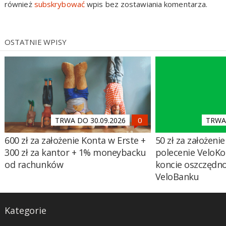
również
subskrybować
wpis bez zostawiania komentarza.
OSTATNIE WPISY
TRWA DO 30.09.2026
TRWA 
600 zł za założenie Konta w Erste +
50 zł za założenie 
300 zł za kantor + 1% moneybacku
polecenie VeloKo
od rachunków
koncie oszczędn
VeloBanku
Kategorie