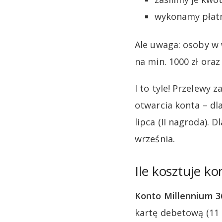
wykonamy płatn
Ale uwaga: osoby w 
na min. 1000 zł oraz
I to tyle! Przelewy 
otwarcia konta – dla
lipca (II nagroda). D
września.
Ile kosztuje k
Konto Millennium 3
kartę debetową (11 