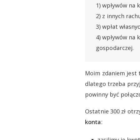
1) wpływów na 
2) z innych rac
3) wpłat własny
4) wpływów na k
gospodarczej.
Moim zdaniem jest t
dlatego trzeba przyj
powinny być połącz
Ostatnie 300 zł otr
konta
:
zasilimy je kwot