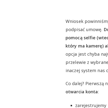
Wniosek powinniśmy
podpisać umowę.
D
pomocą selfie (wte
który ma kamerę) a
opcja jest chyba na
przelewie z wybrane
inaczej system nas o
Co dalej? Pierwszą 
otwarcia konta
:
zarejestrujemy