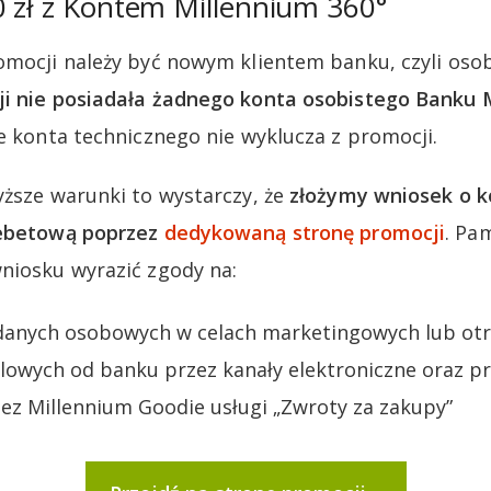
0 zł z Kontem Millennium 360°
omocji należy być nowym klientem banku, czyli oso
ji nie posiadała żadnego konta osobistego Banku 
ie konta technicznego nie wyklucza z promocji.
yższe warunki to wystarczy, że
złożymy wniosek o k
debetową poprzez
dedykowaną stronę promocji
. Pa
niosku wyrazić zgody na:
danych osobowych w celach marketingowych lub ot
lowych od banku przez kanały elektroniczne oraz pr
ez Millennium Goodie usługi „Zwroty za zakupy”