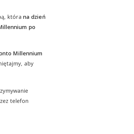
bą, która
na dzień
Millennium po
onto Millennium
miętajmy, aby
rzymywanie
zez telefon