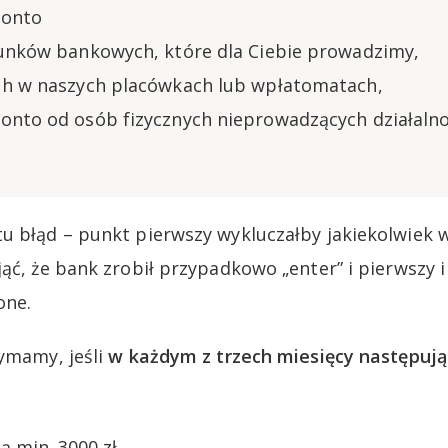
konto
hunków bankowych, które dla Ciebie prowadzimy,
ch w naszych placówkach lub wpłatomatach,
onto od osób fizycznych nieprowadzących działalno
u błąd – punkt pierwszy wykluczałby jakiekolwiek 
ąć, że bank zrobił przypadkowo „enter” i pierwszy 
one.
zymamy, jeśli
w każdym z trzech miesięcy następują
ą min. 3000 zł