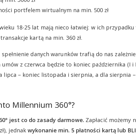
ości portfelem wirtualnym na min. 500 zł
wieku 18-25 lat mają nieco łatwiej: w ich przypadku
 transakcje kartą na min. 360 zł.
za spełnienie danych warunków trafią do nas zależni
 umów z czerwca będzie to koniec października (I i I
la lipca – koniec listopada i sierpnia, a dla sierpnia 
onto Millennium 360°?
60° jest co do zasady darmowe.
Zapłacić możemy n
zł), jednak
wykonanie min. 5 płatności kartą lub B