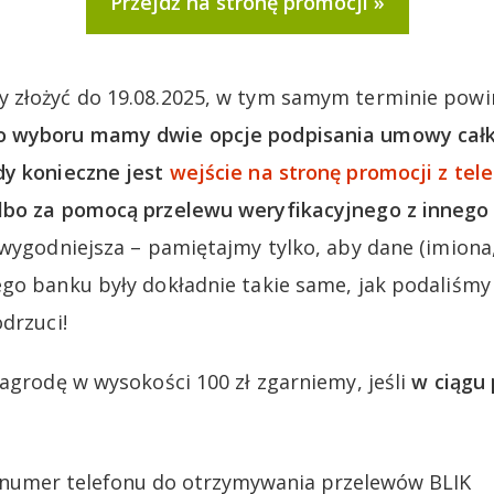
Przejdź na stronę promocji
 złożyć do 19.08.2025, w tym samym terminie powi
o wyboru mamy dwie opcje podpisania umowy całko
dy konieczne jest
wejście na stronę promocji z tel
lbo za pomocą przelewu weryfikacyjnego z innego
jwygodniejsza – pamiętajmy tylko, aby dane (imiona
go banku były dokładnie takie same, jak podaliśmy
drzuci!
nagrodę w wysokości 100 zł zgarniemy, jeśli
w ciągu 
 numer telefonu do otrzymywania przelewów BLIK