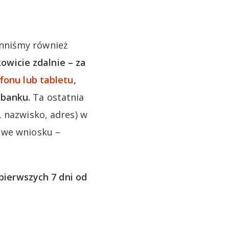
nniśmy również
wicie zdalnie – za
efonu lub tabletu
,
 banku.
Ta ostatnia
, nazwisko, adres) w
 we wniosku –
pierwszych 7 dni od