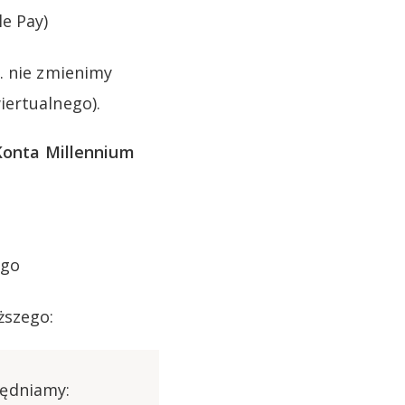
e Pay)
. nie zmienimy
iertualnego).
 Konta Millennium
ego
ższego:
lędniamy: