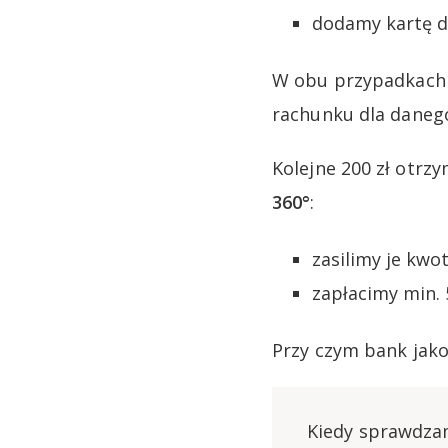
dodamy kartę d
W obu przypadkach n
rachunku dla danego
Kolejne 200 zł otrzy
360°
:
zasilimy je kwot
zapłacimy min. 
Przy czym bank jako
Kiedy sprawdzam