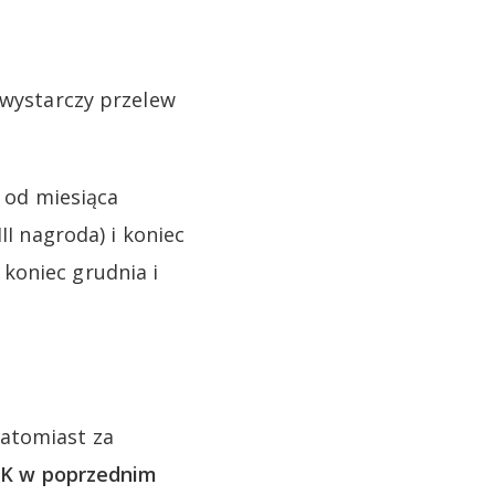
 wystarczy przelew
e od miesiąca
II nagroda) i koniec
– koniec grudnia i
atomiast za
LIK w poprzednim