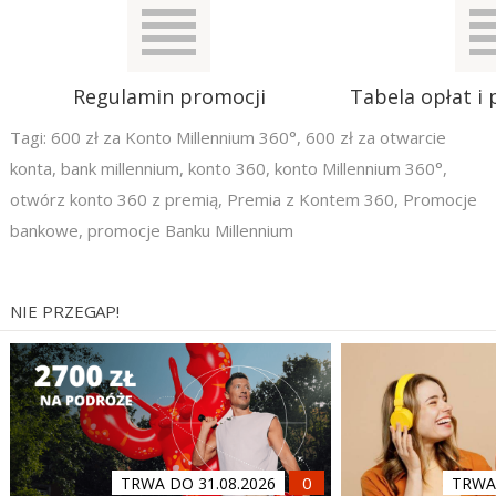
Regulamin promocji
Tabela opłat i 
Tagi:
600 zł za Konto Millennium 360°
,
600 zł za otwarcie
konta
,
bank millennium
,
konto 360
,
konto Millennium 360°
,
otwórz konto 360 z premią
,
Premia z Kontem 360
,
Promocje
bankowe
,
promocje Banku Millennium
NIE PRZEGAP!
TRWA DO 31.08.2026
TRWA 