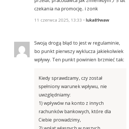
przelać pracodawca jak zmieniłbym ;/ 5 lat
czekania na promocję.. i zonk
11 czerwca 2025, 13:33
•
luka89waw
Swoją drogą błąd to jest w regulaminie,
bo punkt pierwszy wyklucza jakiekolwiek
wpływy. Ten punkt powinien brzmieć tak:
Kiedy sprawdzamy, czy został
spełniony warunek wpływu, nie
uwzględniamy:
1) wpływów na konto z innych
rachunków bankowych, które dla
Ciebie prowadzimy,
2) wpłat własnych w naszych