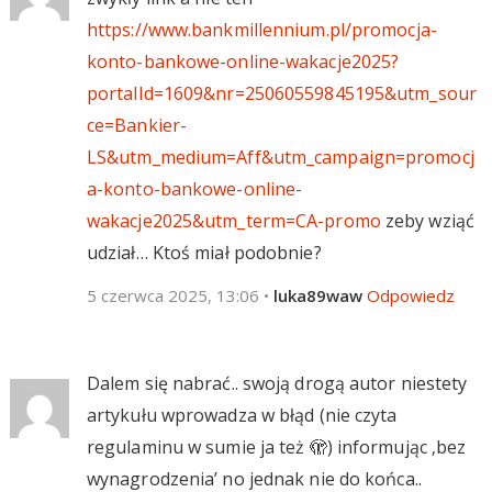
https://www.bankmillennium.pl/promocja-
konto-bankowe-online-wakacje2025?
portalId=1609&nr=25060559845195&utm_sour
ce=Bankier-
LS&utm_medium=Aff&utm_campaign=promocj
a-konto-bankowe-online-
wakacje2025&utm_term=CA-promo
zeby wziąć
udział… Ktoś miał podobnie?
5 czerwca 2025, 13:06
•
luka89waw
Odpowiedz
Dalem się nabrać.. swoją drogą autor niestety
artykułu wprowadza w błąd (nie czyta
regulaminu w sumie ja też 🫣) informując ‚bez
wynagrodzenia’ no jednak nie do końca..