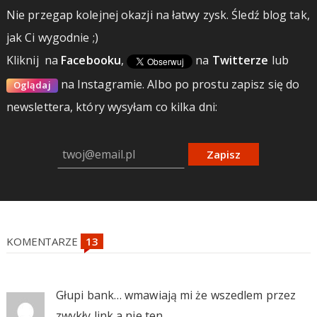
Nie przegap kolejnej okazji na łatwy zysk. Śledź blog tak,
jak Ci wygodnie ;)
Kliknij
na
Facebooku
,
na
Twitterze
lub
na Instagramie.
Albo po prostu zapisz się do
Oglądaj
newslettera, który wysyłam co kilka dni:
Zapisz
KOMENTARZE
Głupi bank… wmawiają mi że wszedlem przez
zwykły link a nie ten