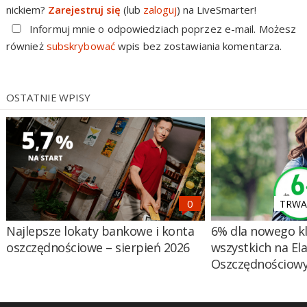
nickiem?
Zarejestruj się
(lub
zaloguj
) na LiveSmarter!
Informuj mnie o odpowiedziach poprzez e-mail. Możesz
również
subskrybować
wpis bez zostawiania komentarza.
OSTATNIE WPISY
TRWA 
Najlepsze lokaty bankowe i konta
6% dla nowego kl
oszczędnościowe – sierpień 2026
wszystkich na El
Oszczędnościow