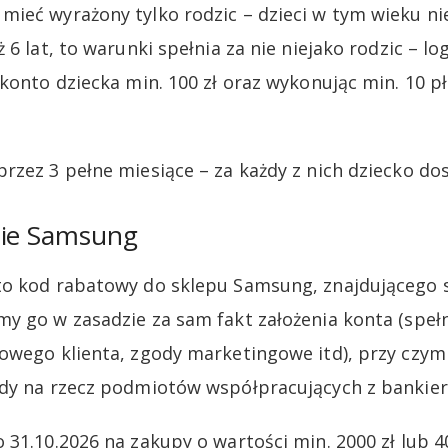
ieć wyrażony tylko rodzic – dzieci w tym wieku nie 
 6 lat, to warunki spełnia za nie niejako rodzic – l
konto dziecka min. 100 zł oraz wykonując min. 10 pł
zez 3 pełne miesiące – za każdy z nich dziecko dost
pie Samsung
o kod rabatowy do sklepu Samsung, znajdującego s
y go w zasadzie za sam fakt założenia konta (spełn
owego klienta, zgody marketingowe itd), przy czym
ody na rzecz podmiotów współpracujących z bankie
31.10.2026 na zakupy o wartości min. 2000 zł lub 40