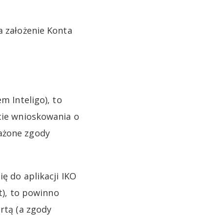
a założenie Konta
m Inteligo), to
kcie wnioskowania o
ażone zgody
ę do aplikacji IKO
at), to powinno
rtą (a zgody