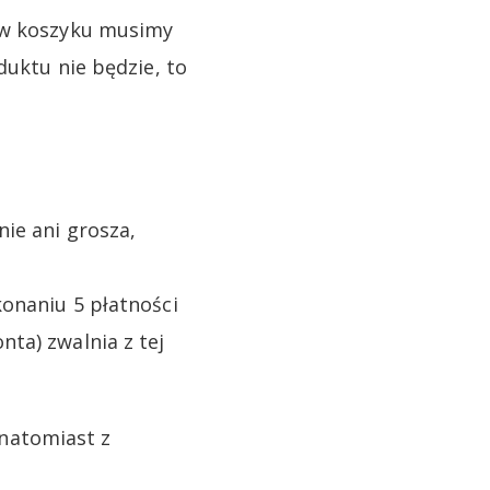
e w koszyku musimy
duktu nie będzie, to
ie ani grosza,
onaniu 5 płatności
ta) zwalnia z tej
natomiast z