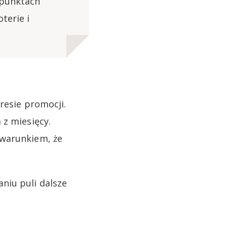
 punktach
terie i
resie promocji.
 z miesięcy.
 warunkiem, że
niu puli dalsze