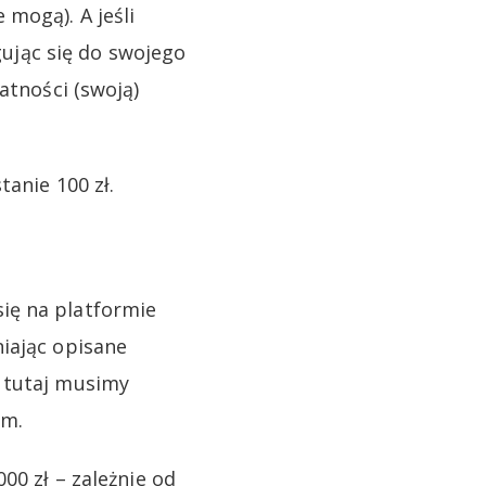
mogą). A jeśli
ogując się do swojego
atności (swoją)
anie 100 zł.
ię na platformie
iając opisane
 tutaj musimy
rm.
00 zł – zależnie od