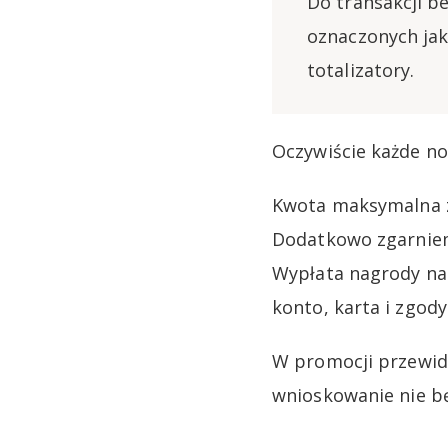
Do transakcji b
oznaczonych jako
totalizatory.
Oczywiście każde no
Kwota maksymalna zw
Dodatkowo zgarniemy
Wypłata nagrody nas
konto, karta i zgod
W promocji przewidz
wnioskowanie nie będ