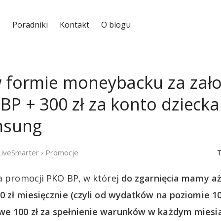
Poradniki
Kontakt
O blogu
w formie moneybacku za zał
P + 300 zł za konto dziecka 
msung
LiveSmarter
›
Promocje
T
ja promocji PKO BP, w której
do zgarnięcia mamy a
0 zł miesięcznie (czyli od wydatków na poziomie 100
we 100 zł za spełnienie warunków w każdym miesi