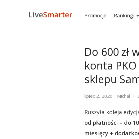
Live
Smarter
Promocje
Rankingi
Do 600 zł 
konta PKO B
sklepu Sa
lipiec 2, 2026
Michał
Ruszyła koleja edyc
od płatności – do 10
miesięcy + dodatko