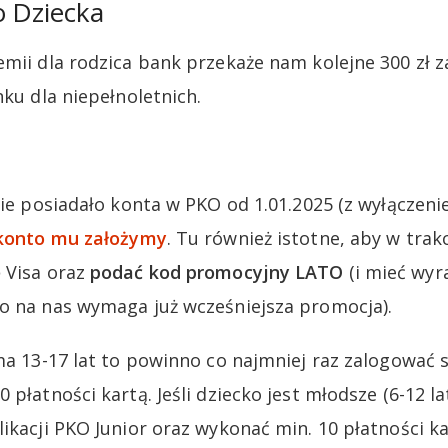
o Dziecka
emii dla rodzica bank przekaże nam kolejne 300 zł z
nku dla niepełnoletnich.
nie posiadało konta w PKO od 1.01.2025 (z wyłączenie
 konto mu założymy
. Tu również istotne, aby w tra
 Visa oraz
podać kod promocyjny LATO
(i mieć wyr
o na nas wymaga już wcześniejsza promocja).
ma 13-17 lat to powinno co najmniej raz zalogować si
 płatności kartą. Jeśli dziecko jest młodsze (6-12 l
ikacji PKO Junior oraz wykonać min. 10 płatności ka