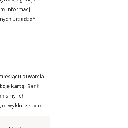
m informacji
znych urządzeń
miesiącu otwarcia
kcję kartą
. Bank
nniśmy ich
bnym wykluczeniem: