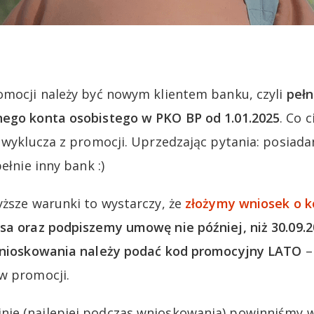
omocji należy być nowym klientem banku, czyli
pełn
nego konta osobistego w PKO BP od 1.01.2025
. Co 
e wyklucza z promocji. Uprzedzając pytania: posiad
ełnie inny bank :)
yższe warunki to wystarczy, że
złożymy wniosek o k
isa
oraz podpiszemy umowę nie później, niż 30.09.
wnioskowania należy podać kod promocyjny LATO
–
w promocji.
ie (najlepiej podczas wnioskowania) powinniśmy w