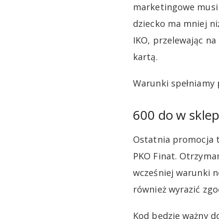
marketingowe musi m
dziecko ma mniej niż
IKO, przelewając na 
kartą.
Warunki spełniamy pr
600 do w skle
Ostatnia promocja t
PKO Finat. Otrzymam
wcześniej warunki n
również wyrazić zg
Kod będzie ważny do 