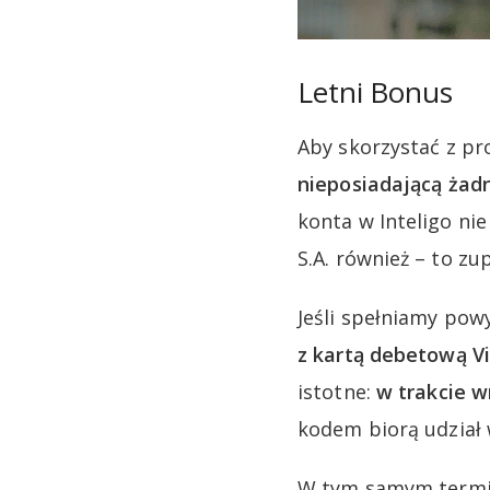
Letni Bonus
Aby skorzystać z pr
nieposiadającą żad
konta w Inteligo ni
S.A. również – to zup
Jeśli spełniamy pow
z kartą debetową
V
istotne:
w trakcie 
kodem biorą udział 
W tym samym termin