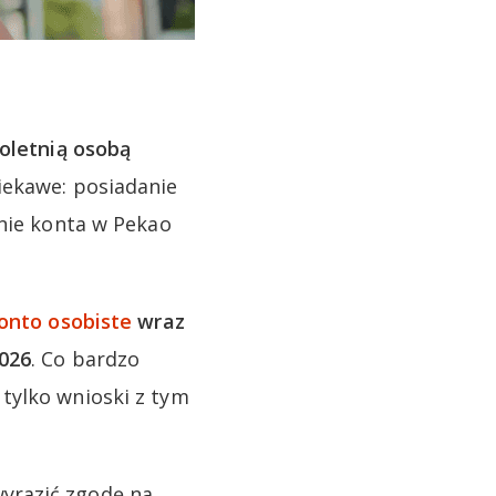
oletnią osobą
ciekawe: posiadanie
anie konta w Pekao
onto osobiste
wraz
2026
. Co bardzo
 tylko wnioski z tym
yrazić zgodę na