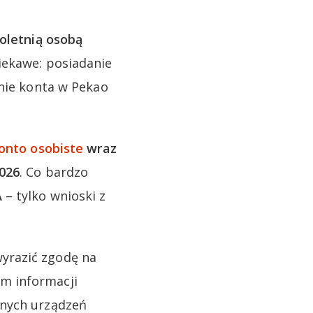
oletnią osobą
ciekawe: posiadanie
anie konta w Pekao
onto osobiste
wraz
2026
. Co bardzo
A
– tylko wnioski z
yrazić zgodę na
m informacji
znych urządzeń