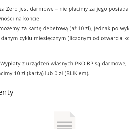
a Zero jest darmowe – nie płacimy za jego posiadan
ności na koncie.
możemy za kartę debetową (aż 10 zł), jednak po wyk
 danym cyklu miesięcznym (liczonym od otwarcia kon
Wypłaty z urządzeń własnych PKO BP są darmowe, 
imy 10 zł (kartą) lub 0 zł (BLIKiem).
enty