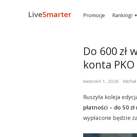
Live
Smarter
Promocje
Rankingi
Do 600 zł 
konta PKO 
kwiecień 1, 2026
Michał
Ruszyła koleja edyc
płatności – do 50 zł
wypłacone będzie za 