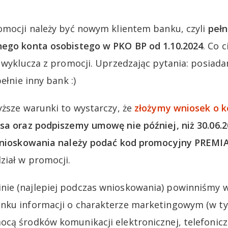
omocji należy być nowym klientem banku, czyli
pełn
nego konta osobistego w PKO BP od 1.10.2024
. Co 
e wyklucza z promocji. Uprzedzając pytania: posiad
ełnie inny bank :)
yższe warunki to wystarczy, że
złożymy wniosek o k
isa
oraz podpiszemy umowę nie później, niż 30.06.
wnioskowania należy podać kod promocyjny PREMI
iał w promocji.
ie (najlepiej podczas wnioskowania) powinniśmy w
nku informacji o charakterze marketingowym (w ty
cą środków komunikacji elektronicznej, telefonic