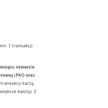
in. 1 transakcji
esiącu otwarcia
etowej iPKO oraz
ransakcji kartą,
jwiększe kwoty). Z