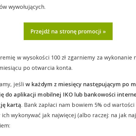
ów wywołujących.
Przejdź na stronę promocji
premię w wysokości 100 zł zgarniemy za wykonanie m
iesiącu po otwarcia konta.
amy, jeśli
w każdym z miesięcy następującym po mi
ę do aplikacji mobilnej IKO lub bankowości intern
ję kartą
. Bank zapłaci nam bowiem 5% od wartości t
ich wykonywać jak najwięcej (albo raczej: na jak na
iem: