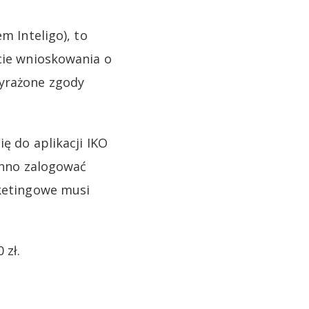
m Inteligo), to
kcie wnioskowania o
wyrażone zgody
ę do aplikacji IKO
winno zalogować
rketingowe musi
 zł.