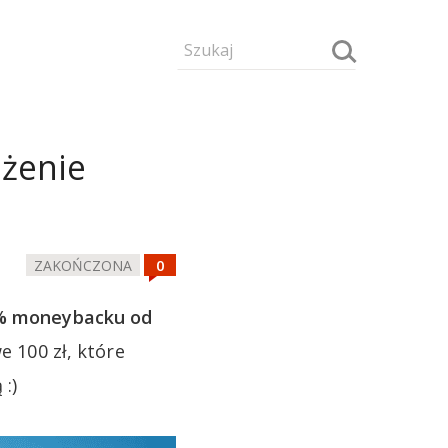
ożenie
ZAKOŃCZONA
5% moneybacku od
e 100 zł, które
 :)