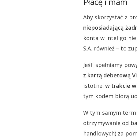
Płacę i mam
Aby skorzystać z pr
nieposiadającą żad
konta w Inteligo ni
S.A. również – to zup
Jeśli spełniamy pow
z kartą debetową
V
istotne:
w trakcie 
tym kodem biorą udz
W tym samym termin
otrzymywanie od ba
handlowych) za pomo