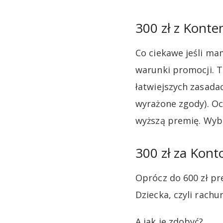
300 zł z Kont
Co ciekawe jeśli ma
warunki promocji. T
łatwiejszych zasadac
wyrażone zgody). Oc
wyższą premię. Wybó
300 zł za Kont
Oprócz do 600 zł pr
Dziecka, czyli rachu
A jak je zdobyć?