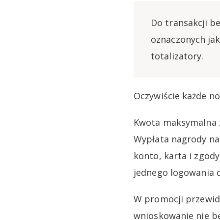
Do transakcji b
oznaczonych jako
totalizatory.
Oczywiście każde no
Kwota maksymalna zw
Wypłata nagrody nas
konto, karta i zgod
jednego logowania d
W promocji przewidz
wnioskowanie nie będ