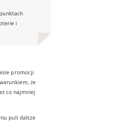
 punktach
terie i
esie promocji.
 warunkiem, że
eż co najmniej
iu puli dalsze