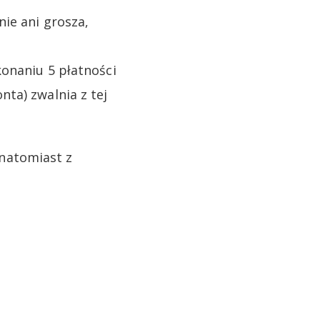
ie ani grosza,
onaniu 5 płatności
ta) zwalnia z tej
natomiast z