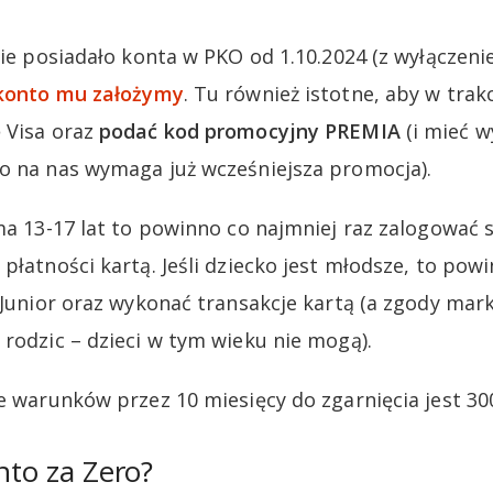
nie posiadało konta w PKO od 1.10.2024 (z wyłączenie
 konto mu założymy
. Tu również istotne, aby w tra
 Visa oraz
podać kod promocyjny PREMIA
(i mieć 
o na nas wymaga już wcześniejsza promocja).
ma 13-17 lat to powinno co najmniej raz zalogować si
 płatności kartą. Jeśli dziecko jest młodsze, to po
O Junior oraz wykonać transakcje kartą (a zgody ma
 rodzic – dzieci w tym wieku nie mogą).
e warunków przez 10 miesięcy do zgarnięcia jest 300
nto za Zero?