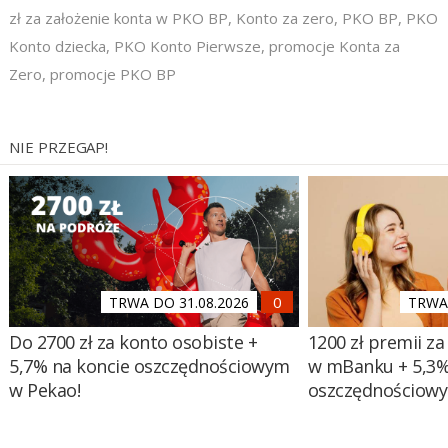
zł za założenie konta w PKO BP
,
Konto za zero
,
PKO BP
,
PKO
Konto dziecka
,
PKO Konto Pierwsze
,
promocje Konta za
Zero
,
promocje PKO BP
NIE PRZEGAP!
TRWA DO 31.08.2026
TRWA 
Do 2700 zł za konto osobiste +
1200 zł premii za
5,7% na koncie oszczędnościowym
w mBanku + 5,3%
w Pekao!
oszczędnościow