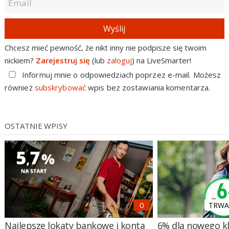
Wyślij
Chcesz mieć pewność, że nikt inny nie podpisze się twoim
nickiem?
Zarejestruj się
(lub
zaloguj
) na LiveSmarter!
Informuj mnie o odpowiedziach poprzez e-mail. Możesz
również
subskrybować
wpis bez zostawiania komentarza.
OSTATNIE WPISY
TRWA 
Najlepsze lokaty bankowe i konta
6% dla nowego kl