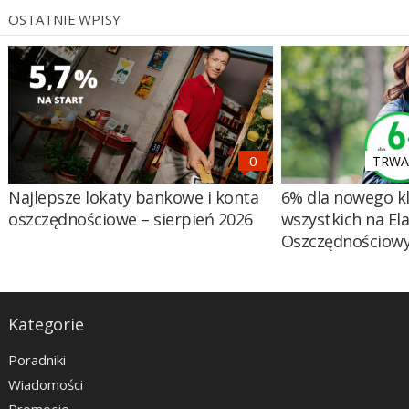
OSTATNIE WPISY
TRWA 
Najlepsze lokaty bankowe i konta
6% dla nowego kl
oszczędnościowe – sierpień 2026
wszystkich na El
Oszczędnościow
Kategorie
Poradniki
Wiadomości