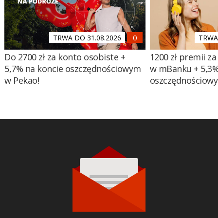
TRWA DO 31.08.2026
TRWA 
Do 2700 zł za konto osobiste +
1200 zł premii za
5,7% na koncie oszczędnościowym
w mBanku + 5,3%
w Pekao!
oszczędnościow