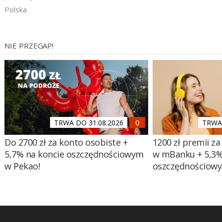
Polska
NIE PRZEGAP!
TRWA DO 31.08.2026
TRWA 
Do 2700 zł za konto osobiste +
1200 zł premii za
5,7% na koncie oszczędnościowym
w mBanku + 5,3%
w Pekao!
oszczędnościow