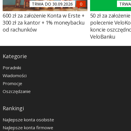
TRWA DO 30.09.2026
TRWA 
600 zł za założenie Konta w Erste +
50 zł za założenie 
300 zł za kantor + 1% moneybacku
polecenie VeloKo
od rachunków
koncie oszczędn
VeloBanku
Kategorie
Poradniki
Wiadomości
Promocje
Oszczędzanie
Rankingi
Najlepsze konta osobiste
Najlepsze konta firmowe