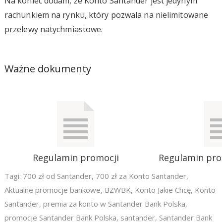
Na koniec dodam, że Konto Santander jest jedynym
rachunkiem na rynku, który pozwala na nielimitowane
przelewy natychmiastowe.
Ważne dokumenty
Regulamin promocji
Regulamin pr
Tagi:
700 zł od Santander
,
700 zł za Konto Santander
,
Aktualne promocje bankowe
,
BZWBK
,
Konto Jakie Chcę
,
Konto
Santander
,
premia za konto w Santander Bank Polska
,
promocje Santander Bank Polska
,
santander
,
Santander Bank