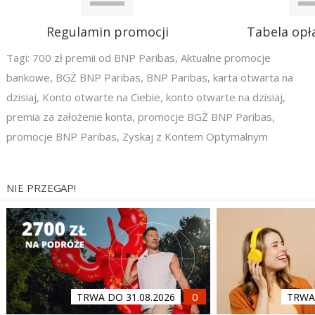
Regulamin promocji
Tabela opła
Tagi:
700 zł premii od BNP Paribas
,
Aktualne promocje
bankowe
,
BGŻ BNP Paribas
,
BNP Paribas
,
karta otwarta na
dzisiaj
,
Konto otwarte na Ciebie
,
konto otwarte na dzisiaj
,
premia za założenie konta
,
promocje BGŻ BNP Paribas
,
promocje BNP Paribas
,
Zyskaj z Kontem Optymalnym
NIE PRZEGAP!
TRWA DO 31.08.2026
TRWA 