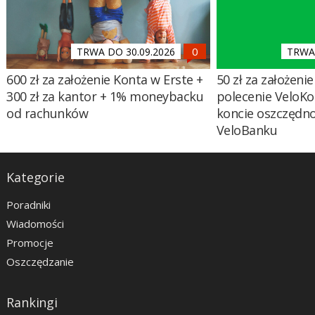
TRWA DO 30.09.2026
TRWA 
600 zł za założenie Konta w Erste +
50 zł za założenie 
300 zł za kantor + 1% moneybacku
polecenie VeloKo
od rachunków
koncie oszczędn
VeloBanku
Kategorie
Poradniki
Wiadomości
Promocje
Oszczędzanie
Rankingi