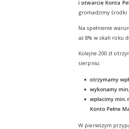
i otwarcie Konta P
gromadzimy środki n
Na spełnienie waru
aż 8% w skali roku 
Kolejne 200 zł otrz
sierpniu:
otrzymamy wpły
wykonamy min. 
wpłacimy min. 
Konto Pełne M
W pierwszym przypa