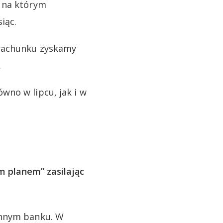
 na którym
iąc.
 rachunku zyskamy
.
wno w lipcu, jak i w
m planem” zasilając
innym banku. W