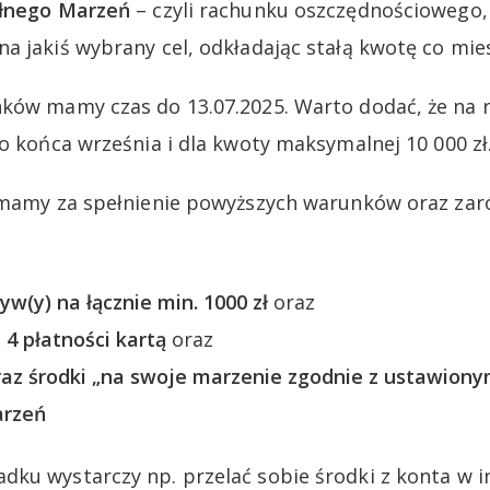
ełnego Marzeń
– czyli rachunku oszczędnościowego,
a jakiś wybrany cel, odkładając stałą kwotę co mies
nków mamy czas do 13.07.2025. Warto dodać, że na
do końca września i dla kwoty maksymalnej 10 000 zł
ymamy za spełnienie powyższych warunków oraz zaró
w(y) na łącznie min. 1000 zł
oraz
4 płatności kartą
oraz
raz środki „na swoje marzenie zgodnie z ustawiony
arzeń
dku wystarczy np. przelać sobie środki z konta w 