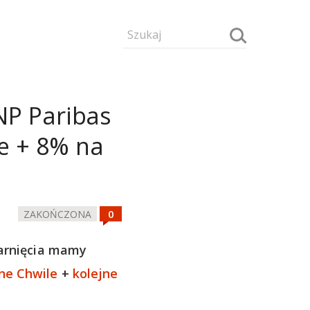
NP Paribas
e + 8% na
ZAKOŃCZONA
arnięcia mamy
ne Chwile
+
kolejne