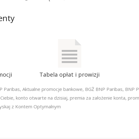
enty
mocji
Tabela opłat i prowizji
P Paribas
,
Aktualne promocje bankowe
,
BGŻ BNP Paribas
,
BNP P
Ciebie
,
konto otwarte na dzisiaj
,
premia za założenie konta
,
prom
yskaj z Kontem Optymalnym