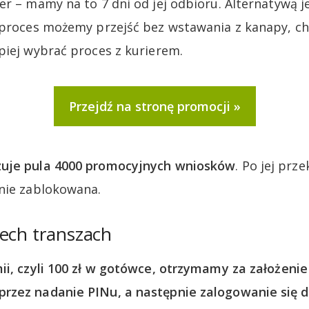
er – mamy na to 7 dni od jej odbioru. Alternatywą j
y proces możemy przejść bez wstawania z kanapy, c
piej wybrać proces z kurierem.
Przejdź na stronę promocji
uje pula 4000 promocyjnych wniosków
. Po jej prz
nie zablokowana.
ech transzach
ii, czyli 100 zł w gotówce, otrzymamy za założenie
zez nadanie PINu, a następnie zalogowanie się do