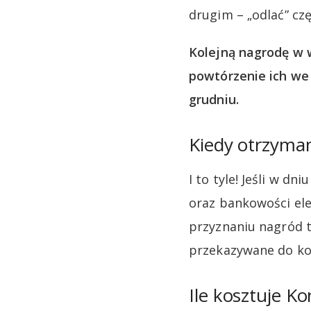
drugim – „odlać” cz
Kolejną nagrodę w 
powtórzenie ich we w
grudniu.
Kiedy otrzyma
I to tyle! Jeśli w d
oraz bankowości ele
przyznaniu nagród tr
przekazywane do ko
Ile kosztuje K