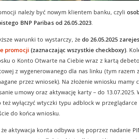
omocji należy być nowym klientem banku, czyli
osob
istego BNP Paribas od 26.05.2023
.
yższe warunki to wystarczy, że
do 26.05.2025 zareje
e promocji
(zaznaczając wszystkie checkboxy)
. Ko
osku o Konto Otwarte na Ciebie wraz z kartą debet
owej z wygenerowanego dla nas linku (tym razem z
agane przez wniosek). Na złożenie wniosku mamy cz
anie umowy oraz aktywację karty – do 13.07.2025. 
też wyłączyć wtyczki typu adblock w przeglądarce
ście do końca wniosku.
 że aktywacja konta odbywa się poprzez nadanie PI