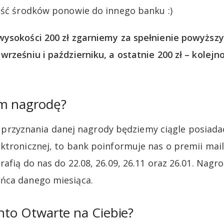
ęść środków ponowie do innego banku :)
wysokości 200 zł zgarniemy za spełnienie powyższ
rześniu i październiku, a ostatnie 200 zł – kolejno
m nagrodę?
niu przyznania danej nagrody będziemy ciągle posiad
ktronicznej, to bank poinformuje nas o premii ma
afią do nas do 22.08, 26.09, 26.11 oraz 26.01. Nagr
ńca danego miesiąca.
onto Otwarte na Ciebie?