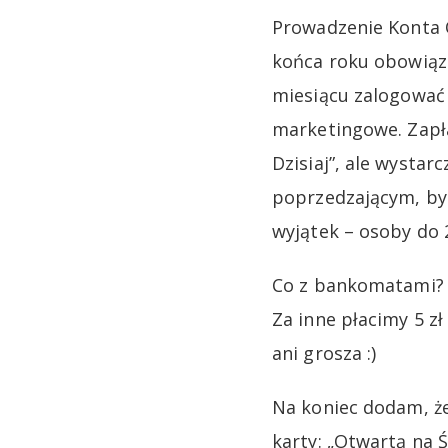
Prowadzenie Konta O
końca roku obowiązu
miesiącu zalogować 
marketingowe. Zapła
Dzisiaj”, ale wysta
poprzedzającym, by 
wyjątek – osoby do 2
Co z bankomatami? 
Za inne płacimy 5 zł
ani grosza :)
Na koniec dodam, ż
karty: „Otwartą na Ś