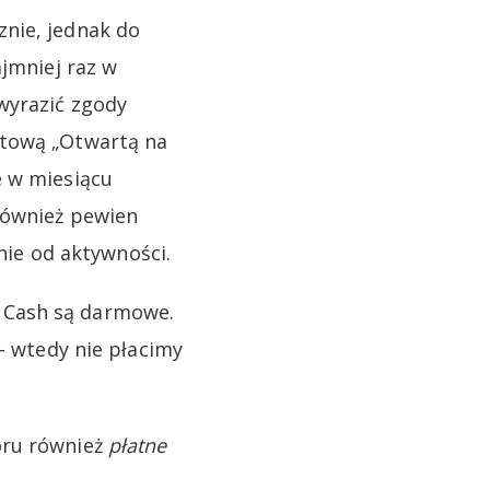
nie, jednak do
ajmniej raz w
wyrazić zgody
etową „Otwartą na
e w miesiącu
również pewien
żnie od aktywności.
 Cash są darmowe.
 – wtedy nie płacimy
oru również
płatne