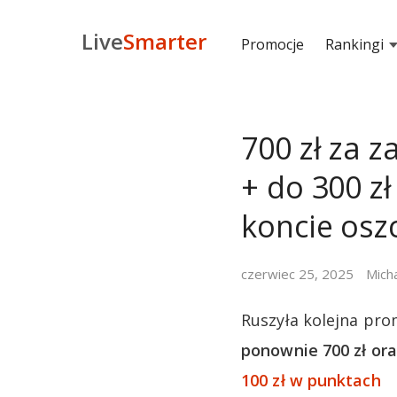
Live
Smarter
Promocje
Rankingi
700 zł za 
+ do 300 z
koncie os
czerwiec 25, 2025
Mich
Ruszyła kolejna pro
ponownie 700 zł or
100 zł w punktach