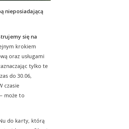
ą nieposiadającą
strujemy się na
lejnym krokiem
ową oraz usługami
aznaczając tylko te
as do 30.06,
W czasie
 – może to
Nu do karty, którą