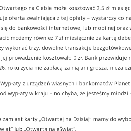
twartego na Ciebie może kosztować 2,5 zł miesięcz
je oferta zwalniająca z tej opłaty – wystarczy co n
się do bankowości internetowej lub mobilnej oraz 
cić możemy również 7 zł miesięcznie za kartę deb
rczy wykonać trzy, dowolne transakcje bezgotówkow
jej prowadzenie kosztowało 0 zł. Bank przewiduje 
6. roku życia nie zapłacą za nią ani grosza, niezale
Wypłaty z urządzeń własnych i bankomatów Planet
 od wypłaty w kraju – no chyba, że jesteśmy młodzi
e zamiast karty „Otwartej na Dzisiaj” mamy do wyb
wiat” lub „Otwartą na eŚwiat”.