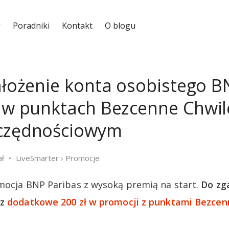
Poradniki
Kontakt
O blogu
założenie konta osobistego B
ł w punktach Bezcenne Chwil
zczędnościowym
ał
LiveSmarter
›
Promocje
mocja BNP Paribas z wysoką premią na start.
Do zg
az
dodatkowe 200 zł w promocji z punktami Bezcen