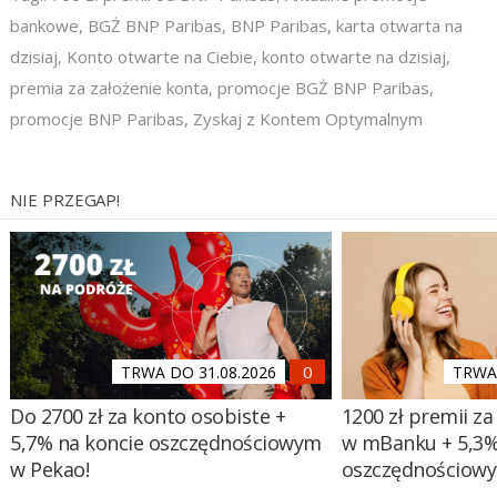
bankowe
,
BGŻ BNP Paribas
,
BNP Paribas
,
karta otwarta na
dzisiaj
,
Konto otwarte na Ciebie
,
konto otwarte na dzisiaj
,
premia za założenie konta
,
promocje BGŻ BNP Paribas
,
promocje BNP Paribas
,
Zyskaj z Kontem Optymalnym
NIE PRZEGAP!
TRWA DO 31.08.2026
TRWA 
Do 2700 zł za konto osobiste +
1200 zł premii za
5,7% na koncie oszczędnościowym
w mBanku + 5,3%
w Pekao!
oszczędnościow