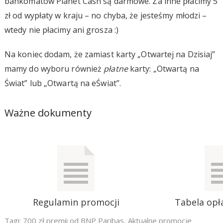
bankomatów Planet Cash są darmowe. Za inne płacimy 5
zł od wypłaty w kraju – no chyba, że jesteśmy młodzi –
wtedy nie płacimy ani grosza :)
Na koniec dodam, że zamiast karty „Otwartej na Dzisiaj”
mamy do wyboru również
płatne
karty: „Otwartą na
Świat” lub „Otwartą na eŚwiat”.
Ważne dokumenty
Regulamin promocji
Tabela opła
Tagi:
700 zł premii od BNP Paribas
,
Aktualne promocje