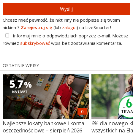
Wyślij
Chcesz mieć pewność, że nikt inny nie podpisze się twoim
nickiem?
Zarejestruj się
(lub
zaloguj
) na LiveSmarter!
Informuj mnie o odpowiedziach poprzez e-mail. Możesz
również
subskrybować
wpis bez zostawiania komentarza.
OSTATNIE WPISY
TRWA 
Najlepsze lokaty bankowe i konta
6% dla nowego kl
oszczędnościowe – sierpień 2026
wszystkich na El