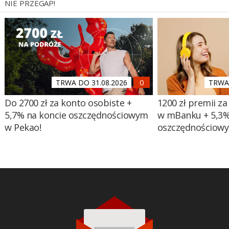
NIE PRZEGAP!
TRWA DO 31.08.2026
TRWA 
Do 2700 zł za konto osobiste +
1200 zł premii za
5,7% na koncie oszczędnościowym
w mBanku + 5,3%
w Pekao!
oszczędnościow