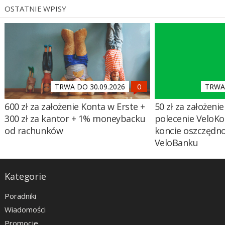
OSTATNIE WPISY
TRWA DO 30.09.2026
TRWA 
600 zł za założenie Konta w Erste +
50 zł za założenie 
300 zł za kantor + 1% moneybacku
polecenie VeloKo
od rachunków
koncie oszczędn
VeloBanku
Kategorie
Poradniki
Wiadomości
Promocje