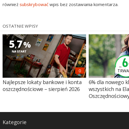
również
subskrybować
wpis bez zostawiania komentarza.
OSTATNIE WPISY
TRWA 
Najlepsze lokaty bankowe i konta
6% dla nowego kl
oszczędnościowe – sierpień 2026
wszystkich na El
Oszczędnościow
Kategorie