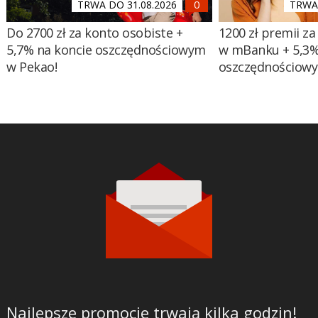
TRWA DO 31.08.2026
TRWA 
Do 2700 zł za konto osobiste +
1200 zł premii za
5,7% na koncie oszczędnościowym
w mBanku + 5,3%
w Pekao!
oszczędnościow
Najlepsze promocje trwają kilka godzin!