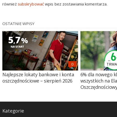
również
subskrybować
wpis bez zostawiania komentarza.
OSTATNIE WPISY
TRWA 
Najlepsze lokaty bankowe i konta
6% dla nowego kl
oszczędnościowe – sierpień 2026
wszystkich na El
Oszczędnościow
Kategorie