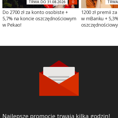
TRWA DO 31.08.2026
TRWA 
Do 2700 zł za konto osobiste +
1200 zł premii za
5,7% na koncie oszczędnościowym
w mBanku + 5,3%
w Pekao!
oszczędnościow
Najlepsze promocje trwają kilka godzin!