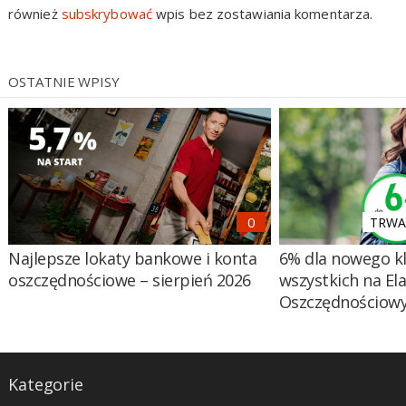
również
subskrybować
wpis bez zostawiania komentarza.
OSTATNIE WPISY
TRWA 
Najlepsze lokaty bankowe i konta
6% dla nowego kl
oszczędnościowe – sierpień 2026
wszystkich na El
Oszczędnościow
Kategorie