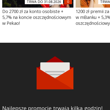
TRWA DO 31.08.2026
TRWA 
Do 2700 zł za konto osobiste +
1200 zł premii za
5,7% na koncie oszczędnościowym
w mBanku + 5,3%
w Pekao!
oszczędnościow
Najlepsze promocje trwają kilka godzin!