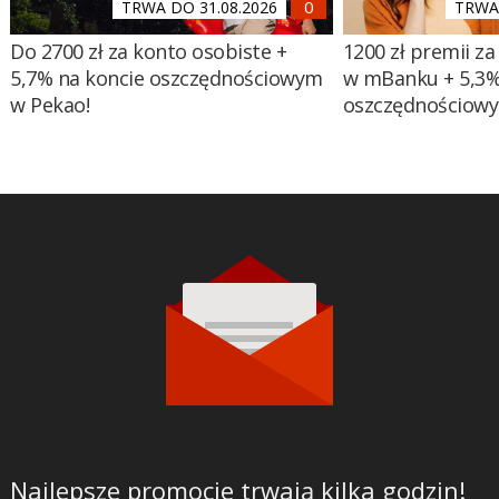
TRWA DO 31.08.2026
TRWA 
Do 2700 zł za konto osobiste +
1200 zł premii za
5,7% na koncie oszczędnościowym
w mBanku + 5,3%
w Pekao!
oszczędnościow
Najlepsze promocje trwają kilka godzin!