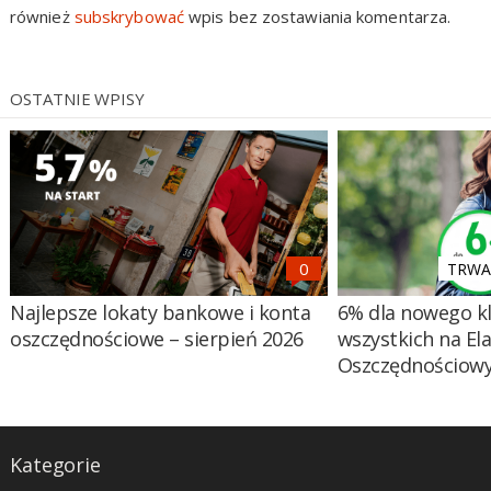
również
subskrybować
wpis bez zostawiania komentarza.
OSTATNIE WPISY
TRWA 
Najlepsze lokaty bankowe i konta
6% dla nowego kl
oszczędnościowe – sierpień 2026
wszystkich na El
Oszczędnościow
Kategorie