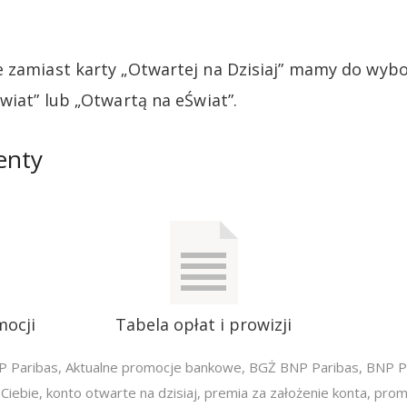
e zamiast karty „Otwartej na Dzisiaj” mamy do wyb
wiat” lub „Otwartą na eŚwiat”.
enty
mocji
Tabela opłat i prowizji
P Paribas
,
Aktualne promocje bankowe
,
BGŻ BNP Paribas
,
BNP P
Ciebie
,
konto otwarte na dzisiaj
,
premia za założenie konta
,
prom