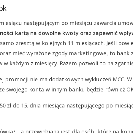
ok
 miesiącu następującym po miesiącu zawarcia umo
tności kartą na dowolne kwoty oraz zapewnić wpły
samo zresztą w kolejnych 11 miesiącach. Jeśli bow
oraz mieć wyrażone zgody marketingowe, to bank za
 w każdym z miesięcy. Razem pozwoli to na zgarnięc
tej promocji nie ma dodatkowych wykluczeń MCC. 
ze swojego konta w innym banku będzie również OK
0 zł do 15. dnia miesiąca następującego po miesiąc
ówką? Ta przewidziana jest dla osób, które na kon