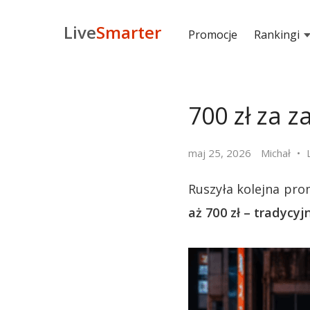
Live
Smarter
Promocje
Rankingi
700 zł za 
maj 25, 2026
Michał
Ruszyła kolejna pro
aż 700 zł – tradycy