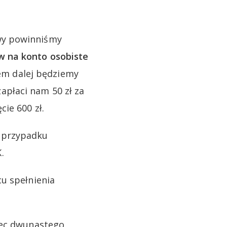
wy powinniśmy
w na konto osobiste
iem dalej będziemy
płaci nam 50 zł za
ie 600 zł.
W przypadku
.
u spełnienia
iec dwunastego