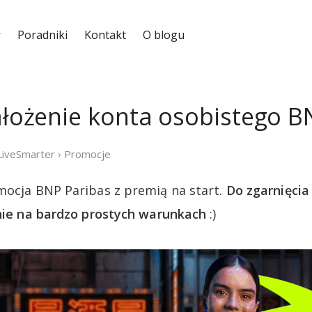
Poradniki
Kontakt
O blogu
założenie konta osobistego B
LiveSmarter
›
Promocje
mocja BNP Paribas z premią na start.
Do zgarnięci
jnie na bardzo prostych warunkach
:)