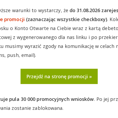
yższe warunki to wystarczy, że
do 31.08.2026 zareje
e promocji
(zaznaczając wszystkie checkboxy)
. Ko
osku o Konto Otwarte na Ciebie wraz z kartą debet
owej z wygenerowanego dla nas linku i po przekier
ku musimy wyrazić zgody na komunikację w celach
s, push, email).
Przejdź na stronę promocji
uje pula 30 000 promocyjnych wniosków
. Po jej p
wania zostanie zablokowana.