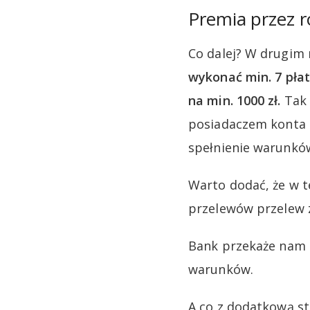
Premia przez r
Co dalej? W drugim
wykonać min. 7 pła
na min. 1000 zł.
Tak 
posiadaczem konta 
spełnienie warunków
Warto dodać, że w 
przelewów przelew 
Bank przekaże nam 5
warunków.
A co z dodatkową st