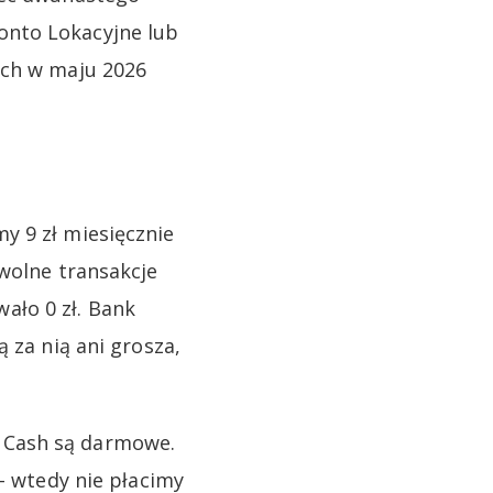
onto Lokacyjne lub
ych w maju 2026
y 9 zł miesięcznie
owolne transakcje
ało 0 zł. Bank
 za nią ani grosza,
 Cash są darmowe.
 – wtedy nie płacimy