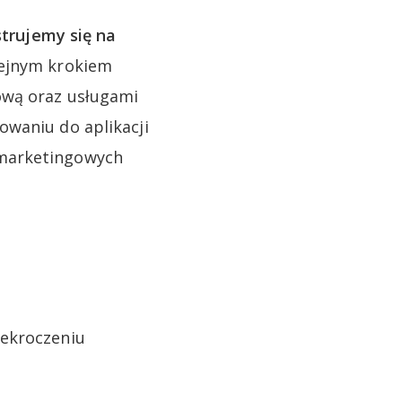
strujemy się na
lejnym krokiem
ową oraz usługami
owaniu do aplikacji
 marketingowych
rzekroczeniu