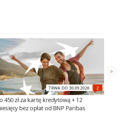
TRWA DO 30.09.2026
o 450 zł za kartę kredytową + 12
500 zł 
iesięcy bez opłat od BNP Paribas
Banku 
Mega O