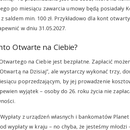
cego po miesiącu zawarcia umowy będą posiadały K
z saldem min. 100 zł. Przykładowo dla kont otwart
pewnić w dniu 31.05.2027.
onto Otwarte na Ciebie?
twartego na Ciebie jest bezpłatne. Zapłacić możem
Otwartą na Dzisiaj”, ale wystarczy wykonać trzy, d
siącu poprzedzającym, by jej prowadzenie kosztow
ewien wyjątek – osoby do 26. roku życia nie zapłacą
ności.
Wypłaty z urządzeń własnych i bankomatów Planet
 od wypłaty w kraju – no chyba, że jesteśmy młodzi