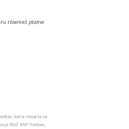
oru również
płatne
aribas
,
karta otwarta na
ocje BGŻ BNP Paribas
,