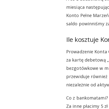
miesiąca następują
Konto Pełne Marzeń 
saldo powinniśmy za
Ile kosztuje K
Prowadzenie Konta O
za kartę debetową „
bezgotówkowe w mie
przewiduje również p
niezależnie od aktyw
Co z bankomatami? 
Za inne płacimy 5 zł