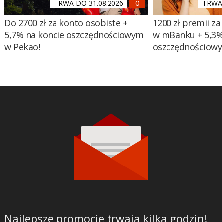
TRWA DO 31.08.2026
TRWA 
Do 2700 zł za konto osobiste +
1200 zł premii za
5,7% na koncie oszczędnościowym
w mBanku + 5,3%
w Pekao!
oszczędnościow
Najlepsze promocje trwają kilka godzin!