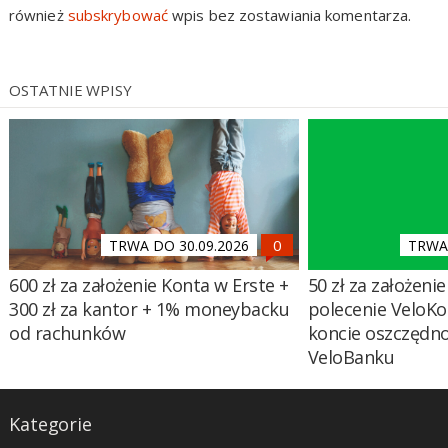
również
subskrybować
wpis bez zostawiania komentarza.
OSTATNIE WPISY
TRWA DO 30.09.2026
TRWA 
600 zł za założenie Konta w Erste +
50 zł za założenie 
300 zł za kantor + 1% moneybacku
polecenie VeloKo
od rachunków
koncie oszczędn
VeloBanku
Kategorie