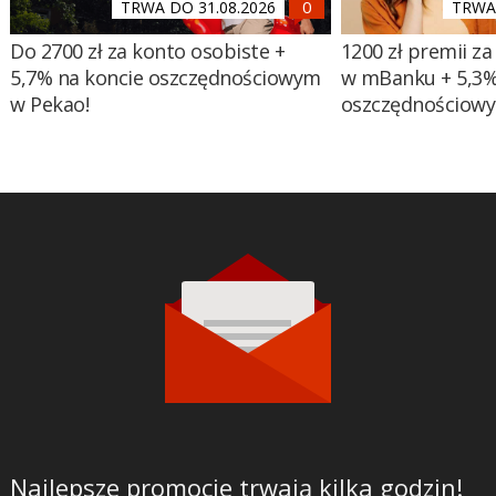
TRWA DO 31.08.2026
TRWA 
Do 2700 zł za konto osobiste +
1200 zł premii za
5,7% na koncie oszczędnościowym
w mBanku + 5,3%
w Pekao!
oszczędnościow
Najlepsze promocje trwają kilka godzin!