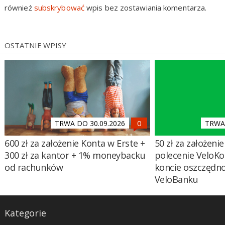
również
subskrybować
wpis bez zostawiania komentarza.
OSTATNIE WPISY
TRWA DO 30.09.2026
TRWA 
600 zł za założenie Konta w Erste +
50 zł za założenie 
300 zł za kantor + 1% moneybacku
polecenie VeloKo
od rachunków
koncie oszczędn
VeloBanku
Kategorie