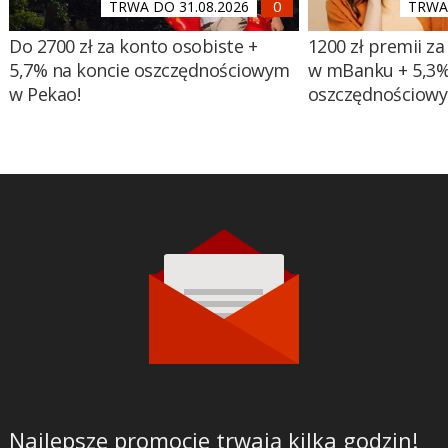
TRWA DO 31.08.2026
TRWA 
Do 2700 zł za konto osobiste +
1200 zł premii za
5,7% na koncie oszczędnościowym
w mBanku + 5,3%
w Pekao!
oszczędnościow
Najlepsze promocje trwają kilka godzin!