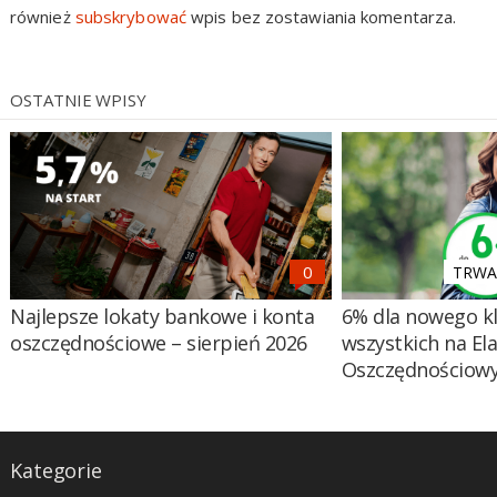
również
subskrybować
wpis bez zostawiania komentarza.
OSTATNIE WPISY
TRWA 
Najlepsze lokaty bankowe i konta
6% dla nowego kl
oszczędnościowe – sierpień 2026
wszystkich na El
Oszczędnościow
Kategorie