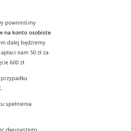
wy powinniśmy
w na konto osobiste
iem dalej będziemy
płaci nam 50 zł za
ie 600 zł.
W przypadku
.
u spełnienia
iec dwunastego