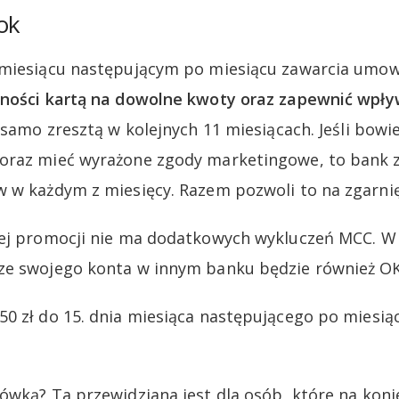
ok
 miesiącu następującym po miesiącu zawarcia umo
tności kartą na dowolne kwoty oraz zapewnić wpły
samo zresztą w kolejnych 11 miesiącach. Jeśli bow
oraz mieć wyrażone zgody marketingowe, to bank za
 w każdym z miesięcy. Razem pozwoli to na zgarnięc
tej promocji nie ma dodatkowych wykluczeń MCC. 
ze swojego konta w innym banku będzie również OK
0 zł do 15. dnia miesiąca następującego po miesiąc
ówką? Ta przewidziana jest dla osób, które na kon