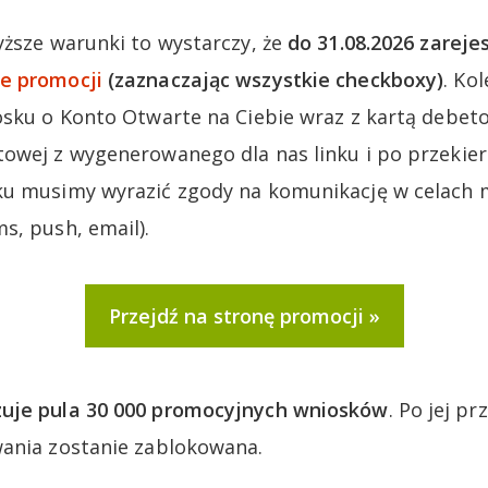
yższe warunki to wystarczy, że
do 31.08.2026 zareje
e promocji
(zaznaczając wszystkie checkboxy)
. Ko
osku o Konto Otwarte na Ciebie wraz z kartą debet
owej z wygenerowanego dla nas linku i po przekier
ku musimy wyrazić zgody na komunikację w celach
s, push, email).
Przejdź na stronę promocji
uje pula 30 000 promocyjnych wniosków
. Po jej p
wania zostanie zablokowana.