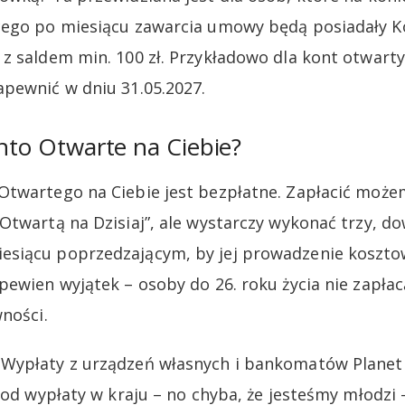
cego po miesiącu zawarcia umowy będą posiadały K
z saldem min. 100 zł. Przykładowo dla kont otwart
pewnić w dniu 31.05.2027.
onto Otwarte na Ciebie?
twartego na Ciebie jest bezpłatne. Zapłacić możem
Otwartą na Dzisiaj”, ale wystarczy wykonać trzy, d
siącu poprzedzającym, by jej prowadzenie kosztow
ewien wyjątek – osoby do 26. roku życia nie zapłacą
ności.
Wypłaty z urządzeń własnych i bankomatów Planet
 od wypłaty w kraju – no chyba, że jesteśmy młodzi