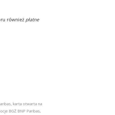
oru również
płatne
aribas
,
karta otwarta na
ocje BGŻ BNP Paribas
,