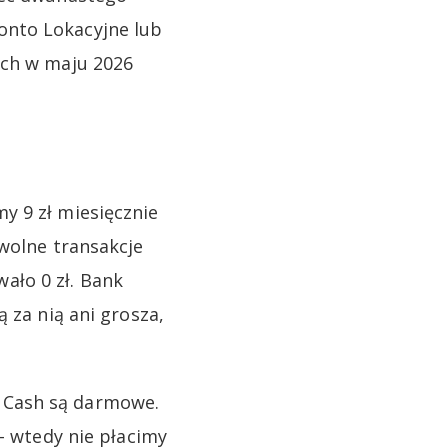
onto Lokacyjne lub
ych w maju 2026
y 9 zł miesięcznie
owolne transakcje
ało 0 zł. Bank
 za nią ani grosza,
 Cash są darmowe.
 – wtedy nie płacimy