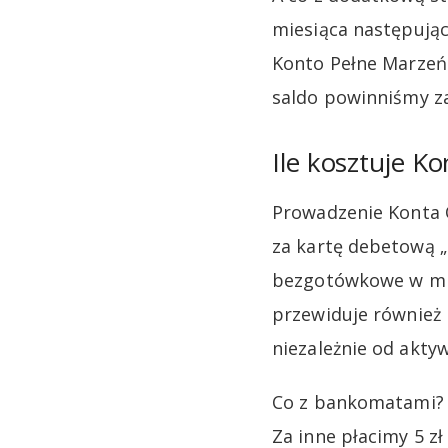
miesiąca następują
Konto Pełne Marzeń 
saldo powinniśmy za
Ile kosztuje K
Prowadzenie Konta O
za kartę debetową „
bezgotówkowe w mie
przewiduje również p
niezależnie od aktyw
Co z bankomatami? 
Za inne płacimy 5 zł