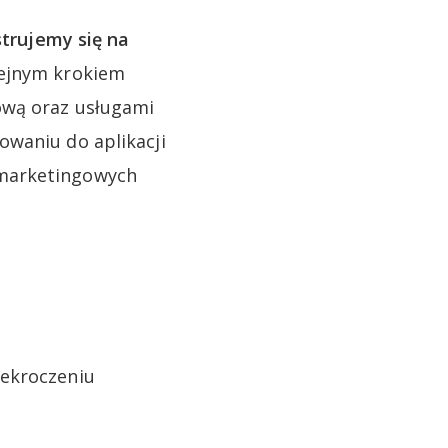
strujemy się na
lejnym krokiem
ową oraz usługami
owaniu do aplikacji
 marketingowych
rzekroczeniu