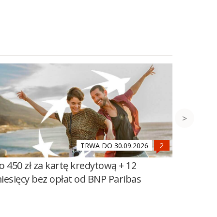
TRWA DO 30.09.2026
o 450 zł za kartę kredytową + 12
1000 zł
iesięcy bez opłat od BNP Paribas
BNP Par