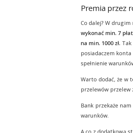
Premia przez r
Co dalej? W drugim
wykonać min. 7 pła
na min. 1000 zł.
Tak 
posiadaczem konta 
spełnienie warunków
Warto dodać, że w 
przelewów przelew 
Bank przekaże nam 5
warunków.
A co z dodatkową st