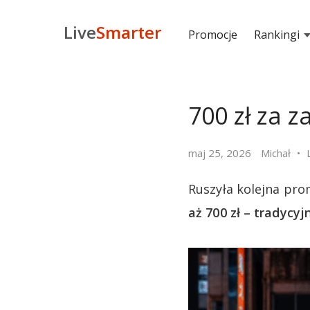
Live
Smarter
Promocje
Rankingi
700 zł za 
maj 25, 2026
Michał
Ruszyła kolejna pro
aż 700 zł – tradycy