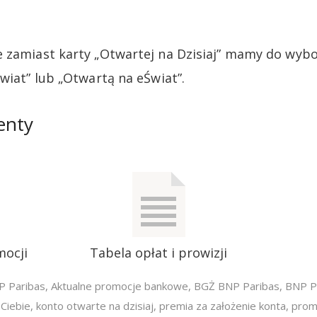
e zamiast karty „Otwartej na Dzisiaj” mamy do wyb
wiat” lub „Otwartą na eŚwiat”.
enty
mocji
Tabela opłat i prowizji
P Paribas
,
Aktualne promocje bankowe
,
BGŻ BNP Paribas
,
BNP P
Ciebie
,
konto otwarte na dzisiaj
,
premia za założenie konta
,
prom