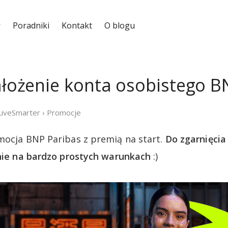
Poradniki
Kontakt
O blogu
założenie konta osobistego B
LiveSmarter
›
Promocje
mocja BNP Paribas z premią na start.
Do zgarnięci
jnie na bardzo prostych warunkach
:)