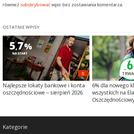
również
subskrybować
wpis bez zostawiania komentarza.
OSTATNIE WPISY
TRWA 
Najlepsze lokaty bankowe i konta
6% dla nowego kl
oszczędnościowe – sierpień 2026
wszystkich na El
Oszczędnościow
Kategorie