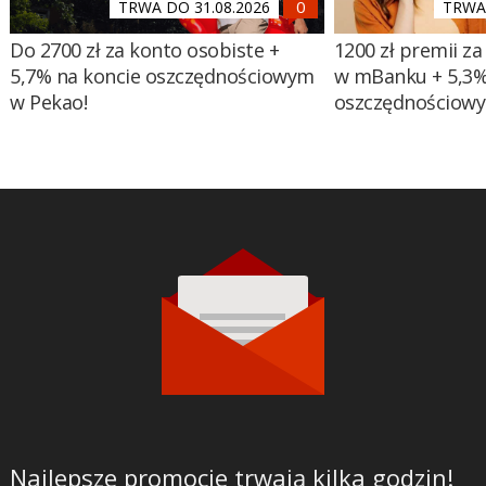
TRWA DO 31.08.2026
TRWA 
Do 2700 zł za konto osobiste +
1200 zł premii za
5,7% na koncie oszczędnościowym
w mBanku + 5,3%
w Pekao!
oszczędnościow
Najlepsze promocje trwają kilka godzin!