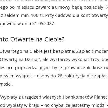
cego po miesiącu zawarcia umowy będą posiadały K
z saldem min. 100 zł. Przykładowo dla kont otwart
pewnić w dniu 31.05.2027.
onto Otwarte na Ciebie?
twartego na Ciebie jest bezpłatne. Zapłacić możem
Otwartą na Dzisiaj”, ale wystarczy wykonać trzy, d
siącu poprzedzającym, by jej prowadzenie kosztow
ewien wyjątek – osoby do 26. roku życia nie zapłacą
ności.
Wypłaty z urządzeń własnych i bankomatów Planet
 od wypłaty w kraju – no chyba, że jesteśmy młodzi