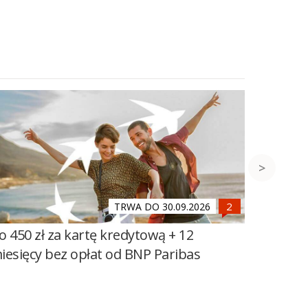
TRWA DO 30.09.2026
o 450 zł za kartę kredytową + 12
Do 600 
iesięcy bez opłat od BNP Paribas
100 zł 
Banku Ś