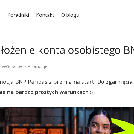
Poradniki
Kontakt
O blogu
założenie konta osobistego B
LiveSmarter
›
Promocje
mocja BNP Paribas z premią na start.
Do zgarnięci
jnie na bardzo prostych warunkach
:)