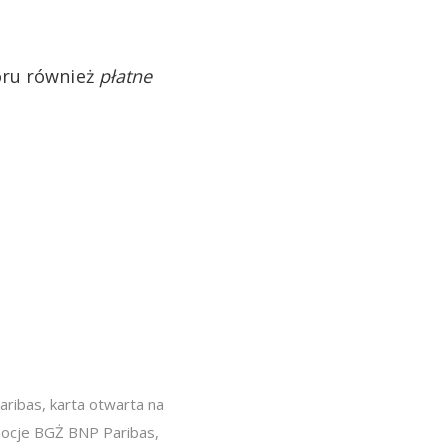
oru również
płatne
aribas
,
karta otwarta na
ocje BGŻ BNP Paribas
,