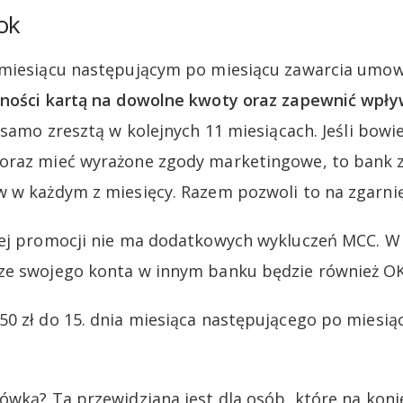
ok
 miesiącu następującym po miesiącu zawarcia umo
tności kartą na dowolne kwoty oraz zapewnić wpły
samo zresztą w kolejnych 11 miesiącach. Jeśli bow
oraz mieć wyrażone zgody marketingowe, to bank za
 w każdym z miesięcy. Razem pozwoli to na zgarnięc
tej promocji nie ma dodatkowych wykluczeń MCC. 
ze swojego konta w innym banku będzie również OK
0 zł do 15. dnia miesiąca następującego po miesiąc
ówką? Ta przewidziana jest dla osób, które na kon