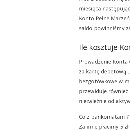
miesiąca następują
Konto Pełne Marzeń 
saldo powinniśmy za
Ile kosztuje K
Prowadzenie Konta O
za kartę debetową „
bezgotówkowe w mie
przewiduje również p
niezależnie od aktyw
Co z bankomatami? 
Za inne płacimy 5 zł