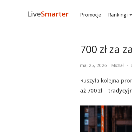
Live
Smarter
Promocje
Rankingi
700 zł za 
maj 25, 2026
Michał
Ruszyła kolejna pro
aż 700 zł – tradycy