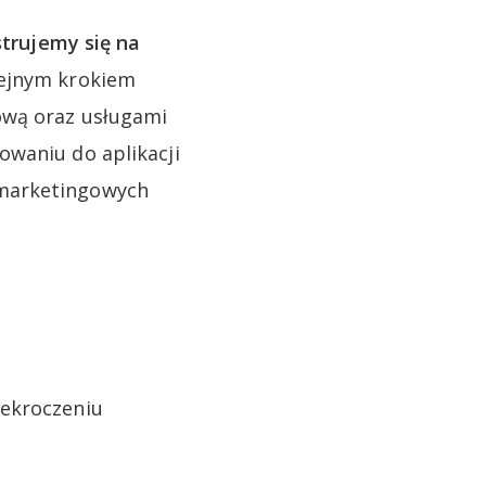
strujemy się na
lejnym krokiem
ową oraz usługami
owaniu do aplikacji
 marketingowych
rzekroczeniu