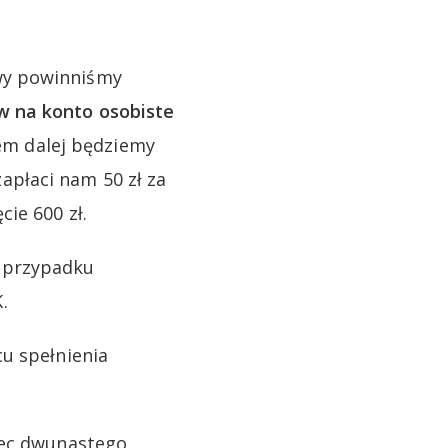
wy powinniśmy
w na konto osobiste
iem dalej będziemy
płaci nam 50 zł za
ie 600 zł.
W przypadku
.
u spełnienia
iec dwunastego