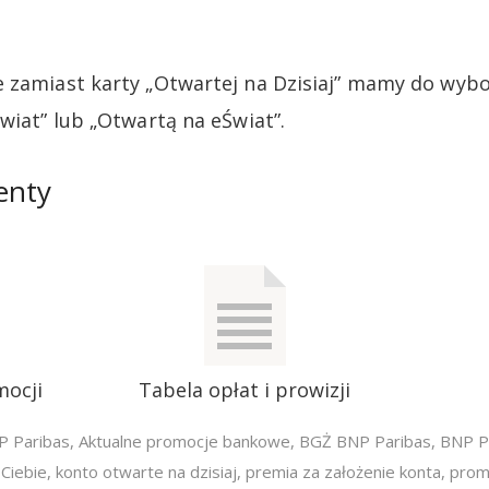
e zamiast karty „Otwartej na Dzisiaj” mamy do wyb
wiat” lub „Otwartą na eŚwiat”.
enty
mocji
Tabela opłat i prowizji
P Paribas
,
Aktualne promocje bankowe
,
BGŻ BNP Paribas
,
BNP P
Ciebie
,
konto otwarte na dzisiaj
,
premia za założenie konta
,
prom