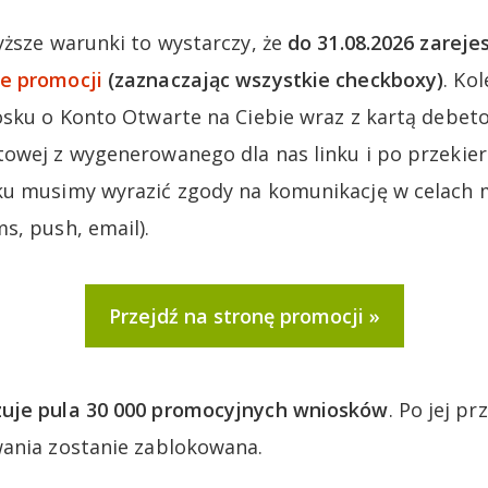
yższe warunki to wystarczy, że
do 31.08.2026 zareje
e promocji
(zaznaczając wszystkie checkboxy)
. Ko
osku o Konto Otwarte na Ciebie wraz z kartą debet
owej z wygenerowanego dla nas linku i po przekier
ku musimy wyrazić zgody na komunikację w celach
s, push, email).
Przejdź na stronę promocji
uje pula 30 000 promocyjnych wniosków
. Po jej p
wania zostanie zablokowana.