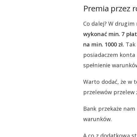
Premia przez r
Co dalej? W drugim
wykonać min. 7 pła
na min. 1000 zł.
Tak 
posiadaczem konta 
spełnienie warunków
Warto dodać, że w 
przelewów przelew 
Bank przekaże nam 5
warunków.
A co z dodatkową st