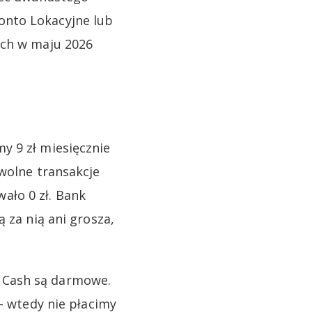
onto Lokacyjne lub
ych w maju 2026
y 9 zł miesięcznie
owolne transakcje
ało 0 zł. Bank
 za nią ani grosza,
 Cash są darmowe.
 – wtedy nie płacimy