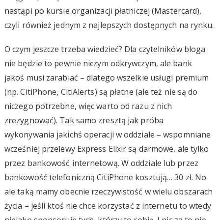
nastąpi po kursie organizacji płatniczej (Mastercard),
czyli również jednym z najlepszych dostępnych na rynku.
O czym jeszcze trzeba wiedzieć? Dla czytelników bloga
nie będzie to pewnie niczym odkrywczym, ale bank
jakoś musi zarabiać – dlatego wszelkie usługi premium
(np. CitiPhone, CitiAlerts) są płatne (ale też nie są do
niczego potrzebne, więc warto od razu z nich
zrezygnować). Tak samo zresztą jak próba
wykonywania jakichś operacji w oddziale – wspomniane
wcześniej przelewy Express Elixir są darmowe, ale tylko
przez bankowość internetową. W oddziale lub przez
bankowość telefoniczną CitiPhone kosztują… 30 zł. No
ale taką mamy obecnie rzeczywistość w wielu obszarach
życia – jeśli ktoś nie chce korzystać z internetu to wtedy
niejako sponsoruje tych, którzy to robią. I nic za to nie