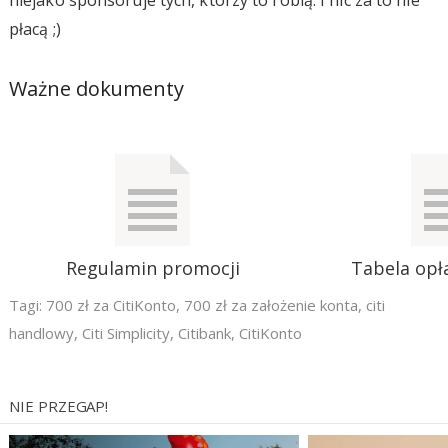
płacą ;)
Ważne dokumenty
Regulamin promocji
Tabela opła
Tagi:
700 zł za CitiKonto
,
700 zł za założenie konta
,
citi
handlowy
,
Citi Simplicity
,
Citibank
,
CitiKonto
NIE PRZEGAP!