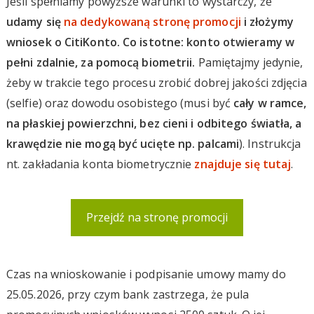
Jeśli spełniamy powyższe warunki to wystarczy, że
udamy się
na dedykowaną stronę promocji
i złożymy
wniosek o CitiKonto. Co istotne: konto otwieramy w
pełni zdalnie, za pomocą biometrii.
Pamiętajmy jedynie,
żeby w trakcie tego procesu zrobić dobrej jakości zdjęcia
(selfie) oraz dowodu osobistego (musi być
cały w ramce,
na płaskiej powierzchni, bez cieni i odbitego światła, a
krawędzie nie mogą być ucięte np. palcami
). Instrukcja
nt. zakładania konta biometrycznie
znajduje się tutaj
.
Przejdź na stronę promocji
Czas na wnioskowanie i podpisanie umowy mamy do
25.05.2026, przy czym bank zastrzega, że pula