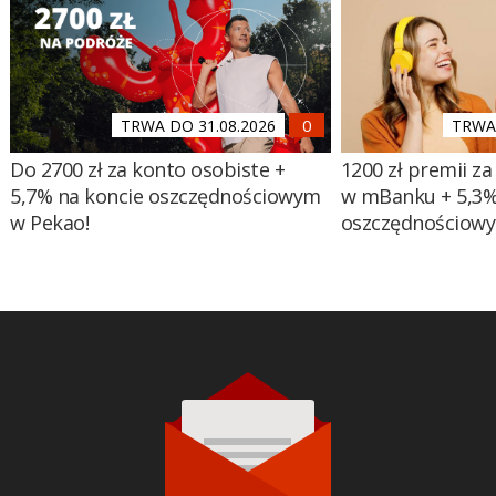
TRWA DO 31.08.2026
TRWA 
Do 2700 zł za konto osobiste +
1200 zł premii za
5,7% na koncie oszczędnościowym
w mBanku + 5,3%
w Pekao!
oszczędnościow