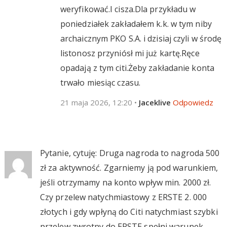
weryfikować.I cisza.Dla przykładu w
poniedziałek zakładałem k.k. w tym niby
archaicznym PKO S.A. i dzisiaj czyli w środę
listonosz przyniósł mi już kartę.Ręce
opadają z tym citi.Żeby zakładanie konta
trwało miesiąc czasu.
21 maja 2026, 12:20
•
Jaceklive
Odpowiedz
Pytanie, cytuję: Druga nagroda to nagroda 500
zł za aktywność. Zgarniemy ją pod warunkiem,
jeśli otrzymamy na konto wpływ min. 2000 zł.
Czy przelew natychmiastowy z ERSTE 2. 000
złotych i gdy wpłyną do Citi natychmiast szybki
przelew zwrotny do ERSTE spełni warunek