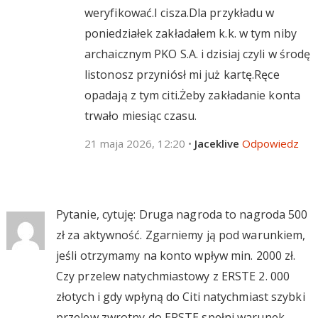
weryfikować.I cisza.Dla przykładu w
poniedziałek zakładałem k.k. w tym niby
archaicznym PKO S.A. i dzisiaj czyli w środę
listonosz przyniósł mi już kartę.Ręce
opadają z tym citi.Żeby zakładanie konta
trwało miesiąc czasu.
21 maja 2026, 12:20
•
Jaceklive
Odpowiedz
Pytanie, cytuję: Druga nagroda to nagroda 500
zł za aktywność. Zgarniemy ją pod warunkiem,
jeśli otrzymamy na konto wpływ min. 2000 zł.
Czy przelew natychmiastowy z ERSTE 2. 000
złotych i gdy wpłyną do Citi natychmiast szybki
przelew zwrotny do ERSTE spełni warunek