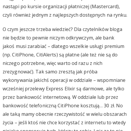
nastąpi po kursie organizacji płatniczej (Mastercard),
czyli również jednym z najlepszych dostępnych na rynku.
O czym jeszcze trzeba wiedzieć? Dla czytelników bloga
nie będzie to pewnie niczym odkrywczym, ale bank
jakoś musi zarabiać – dlatego wszelkie usługi premium
(np. CitiPhone, CitiAlerts) są płatne (ale też nie są do
niczego potrzebne, więc warto od razu z nich
zrezygnować). Tak samo zresztą jak próba
wykonywania jakichś operacji w oddziale – wspomniane
wcześniej przelewy Express Elixir są darmowe, ale tylko
przez bankowość internetową. W oddziale lub przez
bankowość telefoniczną CitiPhone kosztują… 30 zł. No
ale taką mamy obecnie rzeczywistość w wielu obszarach
życia – jeśli ktoś nie chce korzystać z internetu to wtedy
niejako sponsoruje tych, którzy to robią. I nic za to nie