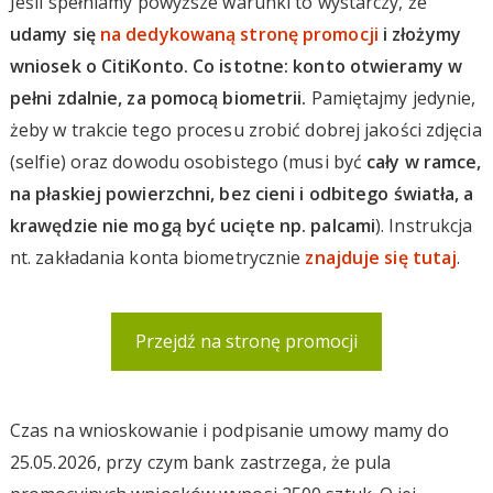
Jeśli spełniamy powyższe warunki to wystarczy, że
udamy się
na dedykowaną stronę promocji
i złożymy
wniosek o CitiKonto. Co istotne: konto otwieramy w
pełni zdalnie, za pomocą biometrii.
Pamiętajmy jedynie,
żeby w trakcie tego procesu zrobić dobrej jakości zdjęcia
(selfie) oraz dowodu osobistego (musi być
cały w ramce,
na płaskiej powierzchni, bez cieni i odbitego światła, a
krawędzie nie mogą być ucięte np. palcami
). Instrukcja
nt. zakładania konta biometrycznie
znajduje się tutaj
.
Przejdź na stronę promocji
Czas na wnioskowanie i podpisanie umowy mamy do
25.05.2026, przy czym bank zastrzega, że pula