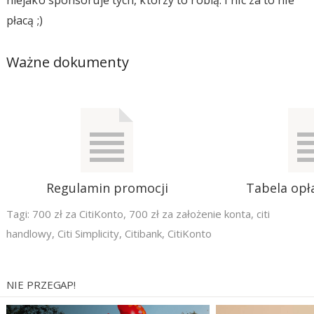
płacą ;)
Ważne dokumenty
Regulamin promocji
Tabela opła
Tagi:
700 zł za CitiKonto
,
700 zł za założenie konta
,
citi
handlowy
,
Citi Simplicity
,
Citibank
,
CitiKonto
NIE PRZEGAP!