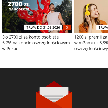
TRWA DO 31.08.2026
TRWA 
Do 2700 zł za konto osobiste +
1200 zł premii za
5,7% na koncie oszczędnościowym
w mBanku + 5,3%
w Pekao!
oszczędnościow