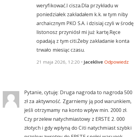
weryfikować.I cisza.Dla przykładu w
poniedziałek zakładałem k.k. w tym niby
archaicznym PKO S.A. i dzisiaj czyli w środę
listonosz przyniósł mi już kartę.Ręce
opadają z tym citi.Żeby zakładanie konta
trwało miesiąc czasu.
21 maja 2026, 12:20
•
Jaceklive
Odpowiedz
Pytanie, cytuję: Druga nagroda to nagroda 500
zł za aktywność. Zgarniemy ją pod warunkiem,
jeśli otrzymamy na konto wpływ min. 2000 zł.
Czy przelew natychmiastowy z ERSTE 2. 000
złotych i gdy wpłyną do Citi natychmiast szybki
przelew zwrotny do ERSTE spełni warunek