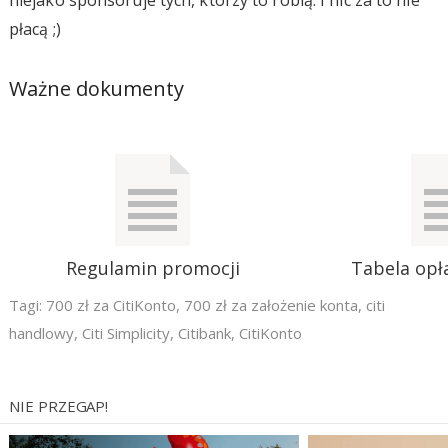
płacą ;)
Ważne dokumenty
Regulamin promocji
Tabela opła
Tagi:
700 zł za CitiKonto
,
700 zł za założenie konta
,
citi
handlowy
,
Citi Simplicity
,
Citibank
,
CitiKonto
NIE PRZEGAP!