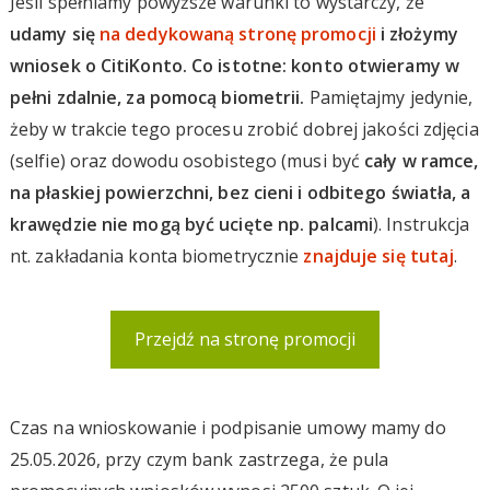
Jeśli spełniamy powyższe warunki to wystarczy, że
udamy się
na dedykowaną stronę promocji
i złożymy
wniosek o CitiKonto. Co istotne: konto otwieramy w
pełni zdalnie, za pomocą biometrii.
Pamiętajmy jedynie,
żeby w trakcie tego procesu zrobić dobrej jakości zdjęcia
(selfie) oraz dowodu osobistego (musi być
cały w ramce,
na płaskiej powierzchni, bez cieni i odbitego światła, a
krawędzie nie mogą być ucięte np. palcami
). Instrukcja
nt. zakładania konta biometrycznie
znajduje się tutaj
.
Przejdź na stronę promocji
Czas na wnioskowanie i podpisanie umowy mamy do
25.05.2026, przy czym bank zastrzega, że pula