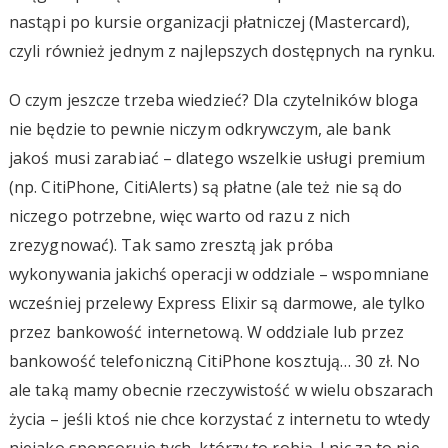
nastąpi po kursie organizacji płatniczej (Mastercard),
czyli również jednym z najlepszych dostępnych na rynku.
O czym jeszcze trzeba wiedzieć? Dla czytelników bloga
nie będzie to pewnie niczym odkrywczym, ale bank
jakoś musi zarabiać – dlatego wszelkie usługi premium
(np. CitiPhone, CitiAlerts) są płatne (ale też nie są do
niczego potrzebne, więc warto od razu z nich
zrezygnować). Tak samo zresztą jak próba
wykonywania jakichś operacji w oddziale – wspomniane
wcześniej przelewy Express Elixir są darmowe, ale tylko
przez bankowość internetową. W oddziale lub przez
bankowość telefoniczną CitiPhone kosztują… 30 zł. No
ale taką mamy obecnie rzeczywistość w wielu obszarach
życia – jeśli ktoś nie chce korzystać z internetu to wtedy
niejako sponsoruje tych, którzy to robią. I nic za to nie