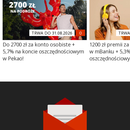
TRWA DO 31.08.2026
TRWA 
Do 2700 zł za konto osobiste +
1200 zł premii za
5,7% na koncie oszczędnościowym
w mBanku + 5,3%
w Pekao!
oszczędnościow