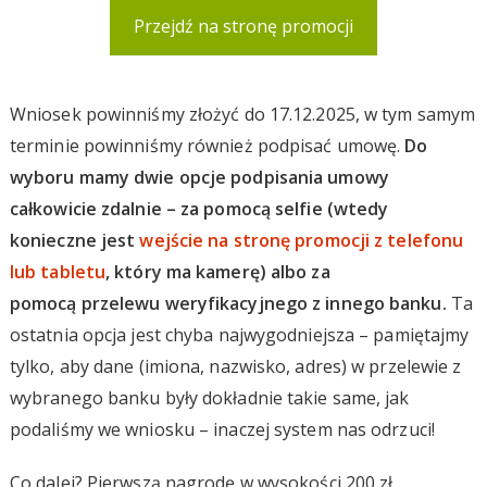
Przejdź na stronę promocji
Wniosek powinniśmy złożyć do 17.12.2025, w tym samym
terminie powinniśmy również podpisać umowę.
Do
wyboru mamy dwie opcje podpisania umowy
całkowicie zdalnie – za pomocą selfie (wtedy
konieczne jest
wejście na stronę promocji z telefonu
lub tabletu
, który ma kamerę) albo za
pomocą przelewu weryfikacyjnego z innego banku.
Ta
ostatnia opcja jest chyba najwygodniejsza – pamiętajmy
tylko, aby dane (imiona, nazwisko, adres) w przelewie z
wybranego banku były dokładnie takie same, jak
podaliśmy we wniosku – inaczej system nas odrzuci!
Co dalej? Pierwszą nagrodę w wysokości 200 zł