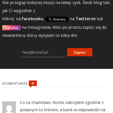
Nie przegap kolejnej okazji na łatwy zysk. Śledź blog tak,
jak Ci wygodnie ;)
Kliknij
na
Facebooku
,
na
Twitterze
lub
na Instagramie.
Albo po prostu zapisz się do
Oglądaj
newslettera, który wysyłam co kilka dni:
Zapisz
KOMENTARZE
Co za chamstwo. Konto założyłem zgodnie z
podanym tu linkiem, a bank w odpowiedzi na