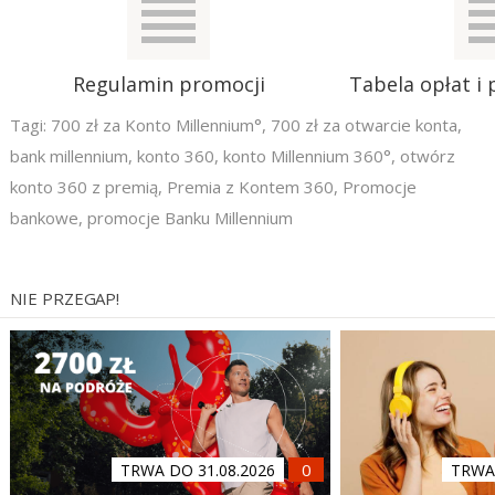
Regulamin promocji
Tabela opłat i 
Tagi:
700 zł za Konto Millennium°
,
700 zł za otwarcie konta
,
bank millennium
,
konto 360
,
konto Millennium 360°
,
otwórz
konto 360 z premią
,
Premia z Kontem 360
,
Promocje
bankowe
,
promocje Banku Millennium
NIE PRZEGAP!
TRWA DO 31.08.2026
TRWA 