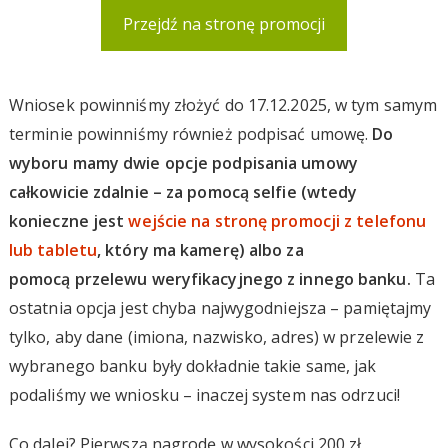
Przejdź na stronę promocji
Wniosek powinniśmy złożyć do 17.12.2025, w tym samym
terminie powinniśmy również podpisać umowę.
Do
wyboru mamy dwie opcje podpisania umowy
całkowicie zdalnie – za pomocą selfie (wtedy
konieczne jest
wejście na stronę promocji z telefonu
lub tabletu
, który ma kamerę) albo za
pomocą przelewu weryfikacyjnego z innego banku.
Ta
ostatnia opcja jest chyba najwygodniejsza – pamiętajmy
tylko, aby dane (imiona, nazwisko, adres) w przelewie z
wybranego banku były dokładnie takie same, jak
podaliśmy we wniosku – inaczej system nas odrzuci!
Co dalej? Pierwszą nagrodę w wysokości 200 zł