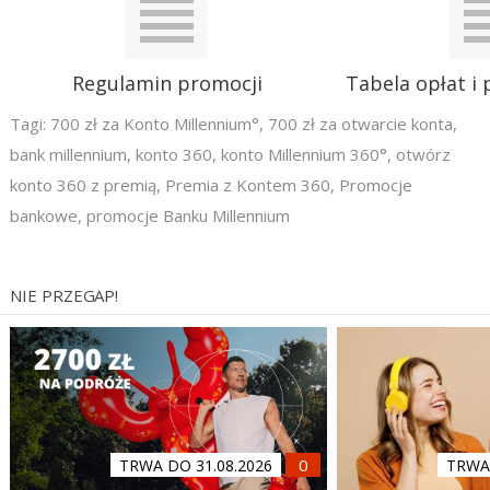
Regulamin promocji
Tabela opłat i 
Tagi:
700 zł za Konto Millennium°
,
700 zł za otwarcie konta
,
bank millennium
,
konto 360
,
konto Millennium 360°
,
otwórz
konto 360 z premią
,
Premia z Kontem 360
,
Promocje
bankowe
,
promocje Banku Millennium
NIE PRZEGAP!
TRWA DO 31.08.2026
TRWA 