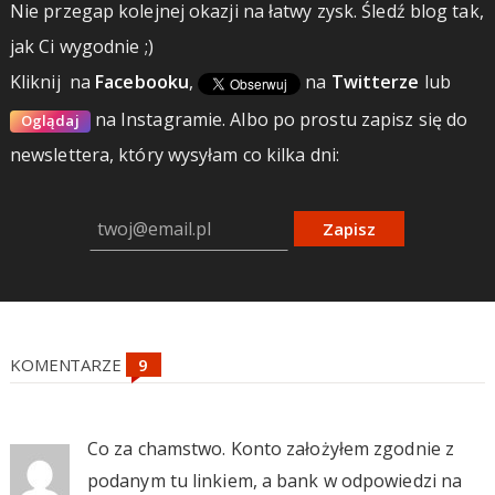
Nie przegap kolejnej okazji na łatwy zysk. Śledź blog tak,
jak Ci wygodnie ;)
Kliknij
na
Facebooku
,
na
Twitterze
lub
na Instagramie.
Albo po prostu zapisz się do
Oglądaj
newslettera, który wysyłam co kilka dni:
Zapisz
KOMENTARZE
Co za chamstwo. Konto założyłem zgodnie z
podanym tu linkiem, a bank w odpowiedzi na