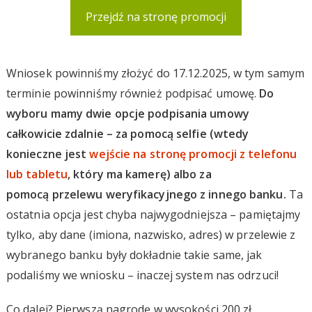
Przejdź na stronę promocji
Wniosek powinniśmy złożyć do 17.12.2025, w tym samym
terminie powinniśmy również podpisać umowę.
Do
wyboru mamy dwie opcje podpisania umowy
całkowicie zdalnie – za pomocą selfie (wtedy
konieczne jest
wejście na stronę promocji z telefonu
lub tabletu
, który ma kamerę) albo za
pomocą przelewu weryfikacyjnego z innego banku.
Ta
ostatnia opcja jest chyba najwygodniejsza – pamiętajmy
tylko, aby dane (imiona, nazwisko, adres) w przelewie z
wybranego banku były dokładnie takie same, jak
podaliśmy we wniosku – inaczej system nas odrzuci!
Co dalej? Pierwszą nagrodę w wysokości 200 zł