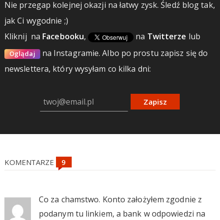
Nie przegap kolejnej okazji na łatwy zysk. Śledź blog tak,
jak Ci wygodnie ;)
Kliknij
na
Facebooku
,
na
Twitterze
lub
na Instagramie.
Albo po prostu zapisz się do
Oglądaj
newslettera, który wysyłam co kilka dni:
Zapisz
KOMENTARZE
Co za chamstwo. Konto założyłem zgodnie z
podanym tu linkiem, a bank w odpowiedzi na