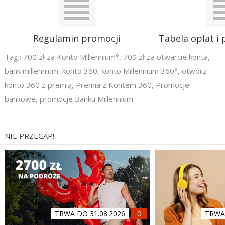
Regulamin promocji
Tabela opłat i 
Tagi:
700 zł za Konto Millennium°
,
700 zł za otwarcie konta
,
bank millennium
,
konto 360
,
konto Millennium 360°
,
otwórz
konto 360 z premią
,
Premia z Kontem 360
,
Promocje
bankowe
,
promocje Banku Millennium
NIE PRZEGAP!
TRWA DO 31.08.2026
TRWA 